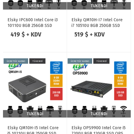
TÜKENDİ
TÜKENDİ
Elsky IPC600 Intel Core i3
Elsky QM10H-I7 Intel Core
10110U 8GB 256GB SSD
i7 10510U 8GB 250GB SSD
Endüstriyel Mini Pc
Mini Pc
419 $ + KDV
519 $ + KDV
ÜCRETSİZ KARGO
TÜKENDİ
ÜCRETSİZ KARGO
TÜKENDİ
TÜKENDİ
TÜKENDİ
Elsky QM10H-I5 Intel Core
Elsky OPS9900 Intel Core i5
i5 10210U 8GB 250GB SSD
7200U 8GB 120GB SSD OPS