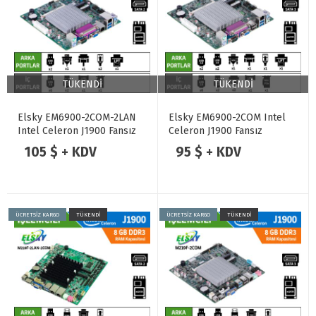
TÜKENDİ
TÜKENDİ
Elsky EM6900-2COM-2LAN
Elsky EM6900-2COM Intel
Intel Celeron J1900 Fansız
Celeron J1900 Fansız
Endüstriyel Mini ITX Anakart
Endüstriyel Mini ITX Anakart
105 $ + KDV
95 $ + KDV
ÜCRETSİZ KARGO
TÜKENDİ
ÜCRETSİZ KARGO
TÜKENDİ