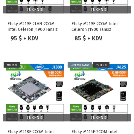
TÜKENDİ
TÜKENDİ
Elsky M219F-2LAN-2COM
Elsky M219F-2COM Intel
Intel Celeron J1900 Fansız
Celeron J1900 Fansız
Endüstriyel Mini ITX Anakart
Endüstriyel Mini ITX Anakart
95 $ + KDV
85 $ + KDV
TÜKENDİ
ÜCRETSİZ KARGO
TÜKENDİ
TÜKENDİ
TÜKENDİ
Elsky M218F-2COM Intel
Elsky M415F-2COM Intel