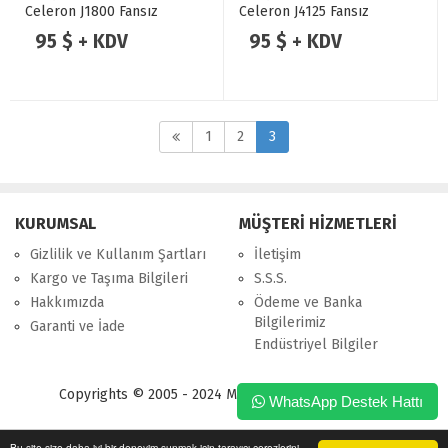
Celeron J1800 Fansız
Celeron J4125 Fansız
Endüstriyel Mini ITX Anakart
Endüstriyel Mini ITX Anakart
95 $ + KDV
95 $ + KDV
1
2
3
KURUMSAL
MÜŞTERİ HİZMETLERİ
Gizlilik ve Kullanım Şartları
İletişim
Kargo ve Taşıma Bilgileri
S.S.S.
Hakkımızda
Ödeme ve Banka
Bilgilerimiz
Garanti ve İade
Endüstriyel Bilgiler
Copyrights © 2005 - 2024 Merpa Bilgi İşlem Ltd. Şti.
WhatsApp Destek Hattı
Bu site size daha iyi bir deneyim sunmak için tarayıcı çerezlerini