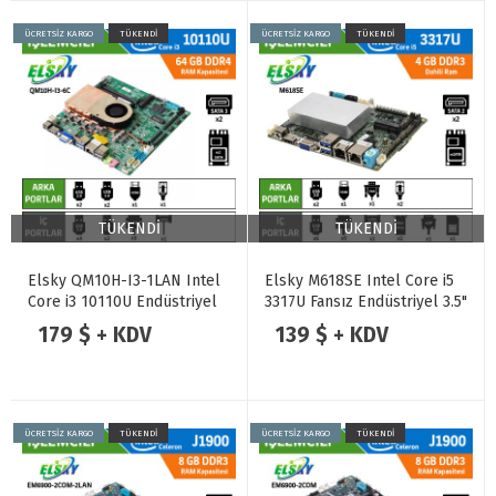
ÜCRETSİZ KARGO
TÜKENDİ
ÜCRETSİZ KARGO
TÜKENDİ
TÜKENDİ
TÜKENDİ
Elsky QM10H-I3-1LAN Intel
Elsky M618SE Intel Core i5
Core i3 10110U Endüstriyel
3317U Fansız Endüstriyel 3.5"
Mini ITX Anakart
SBC Anakart
179 $ + KDV
139 $ + KDV
ÜCRETSİZ KARGO
TÜKENDİ
ÜCRETSİZ KARGO
TÜKENDİ