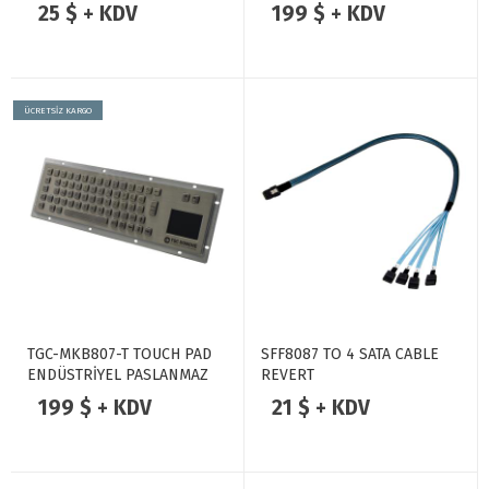
METAL KLAVYE
25 $ + KDV
199 $ + KDV
ÜCRETSİZ KARGO
TGC-MKB807-T TOUCH PAD
SFF8087 TO 4 SATA CABLE
ENDÜSTRİYEL PASLANMAZ
REVERT
METAL KLAVYE
199 $ + KDV
21 $ + KDV