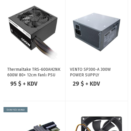
Thermaltake TRS-600AH2NK
VENTO SP300-A 300W
600W 80+ 12cm Fanlı PSU
POWER SUPPLY
95 $ + KDV
29 $ + KDV
ÜCRETSİZ KARGO