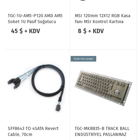
TGC-1U-AM5-P120 AMD AM5
MSI 120mm 12X12 RGB Kasa
Soket 1U Pasif Soğutucu
Fanı MSI Kontrol Kartına
120W
Sahip Kasalar İçindir
45 $ + KDV
8 $ + KDV
ÜCRETSİZ KARGO
SFF8643 TO 4SATA Revert
TGC-MKB835-B TRACK BALL
Cable, 70cm
ENDÜSTRİYEL PASLANMAZ