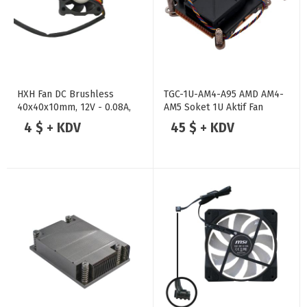
HXH Fan DC Brushless
TGC-1U-AM4-A95 AMD AM4-
40x40x10mm, 12V - 0.08A,
AM5 Soket 1U Aktif Fan
Model HDB0412MG-F
4 $ + KDV
45 $ + KDV