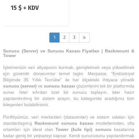
15 $ + KDV
1
2
3
Sunucu (Server) ve Sunucu Kasası Fiyatları | Rackmount &
Tower
İşletmenizin veri altyapısını kurmak, genişletmek veya yükseltmek
için güvenilir donanımlar temel taştır. Merpazar, "Endüstriyel
Bilişimde 35 Yıllık Tecrübe" ile her ölçekteki ihtiyaca yönelik
sunucu (server)
ve
sunucu kasası
çözümlerini tek bir platformda
sunar. İster sıfırdan özel bir sunucu toplayın, ister hazır
yapılandırılmış bir sistem arayın, bu kategoride aradığınız tüm
bileşenleri bulabilirsiniz.
Portföyümüz, veri merkezleri (datacenter) ve sistem odaları için
standartlaşmış
Rackmount sunucu kasası
modellerinden, ofis
ortamları için ideal olan
Tower (kule tipi) sunucu
kasalarına
kadar geniş bir yelpazeyi kapsar. Kendi sunucusunu yapılandırmak