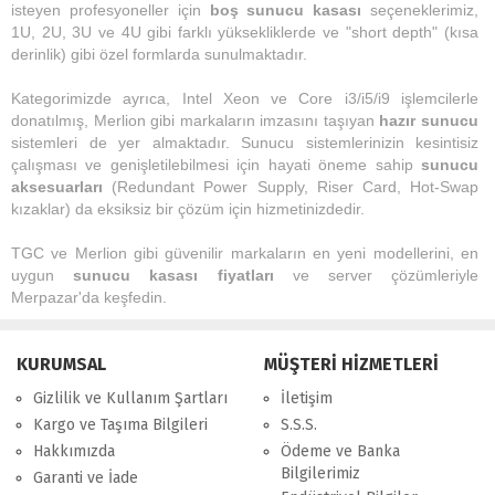
isteyen profesyoneller için
boş sunucu kasası
seçeneklerimiz,
1U, 2U, 3U ve 4U gibi farklı yüksekliklerde ve "short depth" (kısa
derinlik) gibi özel formlarda sunulmaktadır.
Kategorimizde ayrıca, Intel Xeon ve Core i3/i5/i9 işlemcilerle
donatılmış, Merlion gibi markaların imzasını taşıyan
hazır sunucu
sistemleri de yer almaktadır. Sunucu sistemlerinizin kesintisiz
çalışması ve genişletilebilmesi için hayati öneme sahip
sunucu
aksesuarları
(Redundant Power Supply, Riser Card, Hot-Swap
kızaklar) da eksiksiz bir çözüm için hizmetinizdedir.
TGC ve Merlion gibi güvenilir markaların en yeni modellerini, en
uygun
sunucu kasası fiyatları
ve server çözümleriyle
Merpazar'da keşfedin.
KURUMSAL
MÜŞTERİ HİZMETLERİ
Gizlilik ve Kullanım Şartları
İletişim
Kargo ve Taşıma Bilgileri
S.S.S.
Hakkımızda
Ödeme ve Banka
Bilgilerimiz
Garanti ve İade