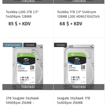
TÜKENDİ
TÜKENDİ
Toshiba L200 2TB 2.5''
Toshiba 1TB 2.5" 5400rpm
5400Rpm 128MB
128MB L200 HDWL110UZSVA
HDWL120UZSVA
85 $ + KDV
68 $ + KDV
ÜCRETSİZ KARGO
TÜKENDİ
TÜKENDİ
TÜKENDİ
TÜKENDİ
2TB Seagate Skyhawk
Seagate Skyhawk 1TB
5900Rpm 256MB -
5400Rpm 256MB