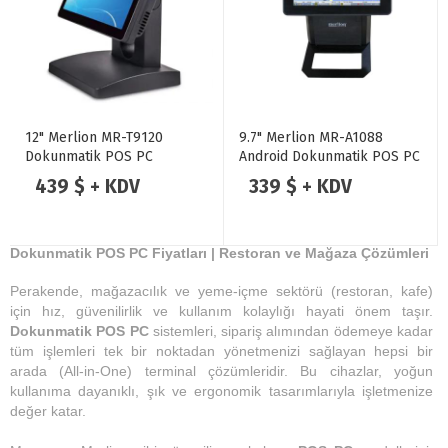
12" Merlion MR-T9120
9.7" Merlion MR-A1088
Dokunmatik POS PC
Android Dokunmatik POS PC
439 $ + KDV
339 $ + KDV
Dokunmatik POS PC Fiyatları | Restoran ve Mağaza Çözümleri
Perakende, mağazacılık ve yeme-içme sektörü (restoran, kafe)
için hız, güvenilirlik ve kullanım kolaylığı hayati önem taşır.
Dokunmatik POS PC
sistemleri, sipariş alımından ödemeye kadar
tüm işlemleri tek bir noktadan yönetmenizi sağlayan hepsi bir
arada (All-in-One) terminal çözümleridir. Bu cihazlar, yoğun
kullanıma dayanıklı, şık ve ergonomik tasarımlarıyla işletmenize
değer katar.