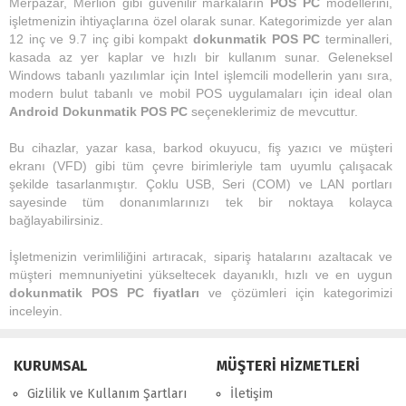
Merpazar, Merlion gibi güvenilir markaların
POS PC
modellerini,
işletmenizin ihtiyaçlarına özel olarak sunar. Kategorimizde yer alan
12 inç ve 9.7 inç gibi kompakt
dokunmatik POS PC
terminalleri,
kasada az yer kaplar ve hızlı bir kullanım sunar. Geleneksel
Windows tabanlı yazılımlar için Intel işlemcili modellerin yanı sıra,
modern bulut tabanlı ve mobil POS uygulamaları için ideal olan
Android Dokunmatik POS PC
seçeneklerimiz de mevcuttur.
Bu cihazlar, yazar kasa, barkod okuyucu, fiş yazıcı ve müşteri
ekranı (VFD) gibi tüm çevre birimleriyle tam uyumlu çalışacak
şekilde tasarlanmıştır. Çoklu USB, Seri (COM) ve LAN portları
sayesinde tüm donanımlarınızı tek bir noktaya kolayca
bağlayabilirsiniz.
İşletmenizin verimliliğini artıracak, sipariş hatalarını azaltacak ve
müşteri memnuniyetini yükseltecek dayanıklı, hızlı ve en uygun
dokunmatik POS PC fiyatları
ve çözümleri için kategorimizi
inceleyin.
KURUMSAL
MÜŞTERİ HİZMETLERİ
Gizlilik ve Kullanım Şartları
İletişim