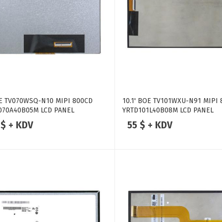
OE TV070WSQ-N10 MIPI 800CD
10.1' BOE TV101WXU-N91 MIPI
070A40B05M LCD PANEL
YRTD101L40B08M LCD PANEL
 $ + KDV
55 $ + KDV