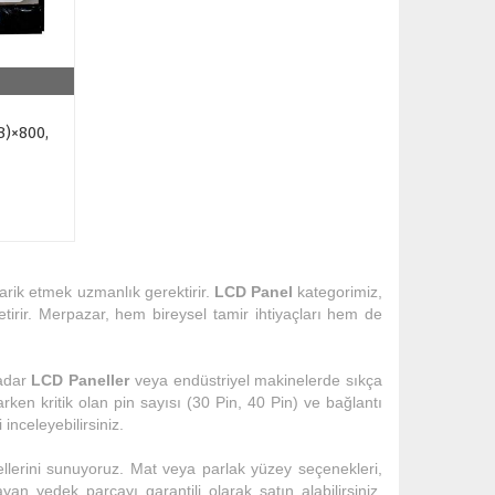
B)×800,
darik etmek uzmanlık gerektirir.
LCD Panel
kategorimiz,
irir. Merpazar, hem bireysel tamir ihtiyaçları hem de
kadar
LCD Paneller
veya endüstriyel makinelerde sıkça
rken kritik olan pin sayısı (30 Pin, 40 Pin) ve bağlantı
inceleyebilirsiniz.
llerini sunuyoruz. Mat veya parlak yüzey seçenekleri,
yan yedek parçayı garantili olarak satın alabilirsiniz.