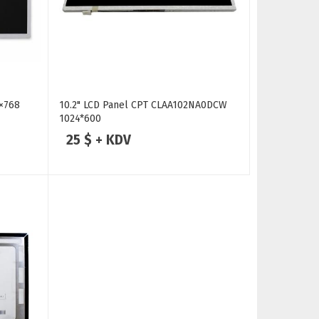
×768
10.2" LCD Panel CPT CLAA102NA0DCW
1024*600
25 $ + KDV