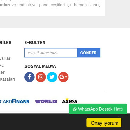
tları
ve endüstriyel panel çeşitleri için hemen sipariş
RİLER
E-BÜLTEN
yarlar
PC
SOSYAL MEDYA
eri
Kasaları
WhatsApp Destek Hattı
Onaylıyorum