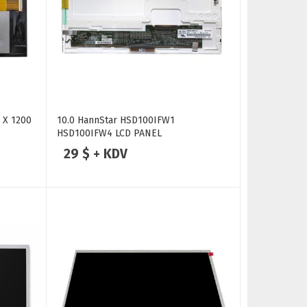
 X 1200
10.0 HannStar HSD100IFW1
HSD100IFW4 LCD PANEL
29 $ + KDV