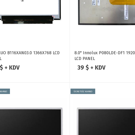
AUO B116XAN03.0 1366X768 LCD
8.0" Innolux P080LDE-DF1 1920
L
LCD PANEL
 $ + KDV
39 $ + KDV
 KARGO
ÜCRETSİZ KARGO