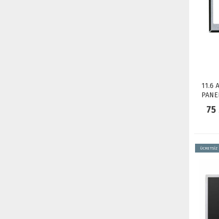
11.6 
PANE
75
ÜCRETSİZ