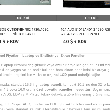
TÜKENDİ
TÜKENDİ
 BOE QV185FHB-N82 1920x1080,
10.1 AUO B101EAN01.2 1280(RG
D 1000 NİT LCD PANEL
WXGA 149PPI LCD PANEL
0 $ + KDV
40 $ + KDV
el Fiyatları | Laptop ve Endüstriyel Ekran Panelleri
bir laptop ekranını değiştirmek veya özel bir proje için görüntü birimi te
aki en yaygın ve en nadir bulunan ham ekran panellerini bir araya get
 üretim projeleri için A+ kalite
orijinal LCD panel
tedariği sağlar.
ımızda; standart 15.6 inç
laptop paneli
, kompakt 10.1 inç den 32' e 
lan 4:3 veya 16:9 oranlı
özel boyutlu paneller mevcuttur
. Seçim yapa
(LVDS, EDP ve MIPI) gibi teknik detaylara göre filtrelenmiş ürünlerimizi 
, LG Philips, AUO, Innolux ve BOE gibi sektör lideri markaların pane
ce) veya standart kalınlık alternatifleriyle cihazınıza tam uyum sağla