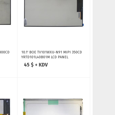
 800CD
10.1' BOE TV101WXU-N91 MIPI 350CD
YRTD101L40B01M LCD PANEL
45 $ + KDV