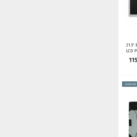
21.5'
LCD P
11
ÜCRETSİZ