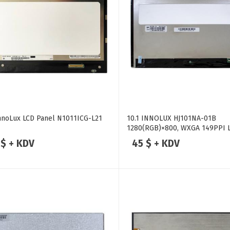
InnoLux LCD Panel N1011ICG-L21
10.1 INNOLUX HJ101NA-01B
1280(RGB)×800, WXGA 149PPI 
PANEL
 $ + KDV
45 $ + KDV