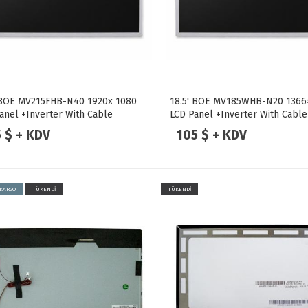
 BOE MV215FHB-N40 1920x 1080
18.5' BOE MV185WHB-N20 1366
anel +Inverter With Cable
LCD Panel +Inverter With Cable
5 $ + KDV
105 $ + KDV
 KARGO
TÜKENDİ
TÜKENDİ