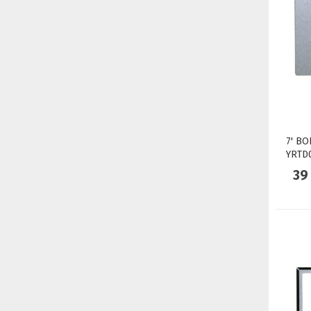
7' B
YRTD
39