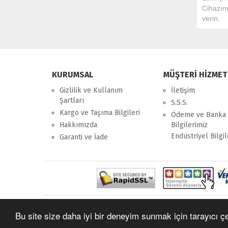
Cihazın
verin.
KURUMSAL
MÜŞTERİ HİZMET
Gizlilik ve Kullanım
İletişim
Şartları
S.S.S.
Kargo ve Taşıma Bilgileri
Ödeme ve Banka
Hakkımızda
Bilgilerimiz
Endüstriyel Bilgil
Garanti ve İade
Bu site size daha iyi bir deneyim sunmak için tarayıcı çer