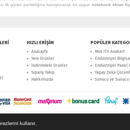
ızı ilk günkü parlaklığına kavuşturacak en uygun
notebook ekran fiya
LERİ
HIZLI ERİŞİM
POPÜLER KATEGO
Anasayfa
Mini ITX Anakart
Yeni Ürünler
Endüstriyel Bilgisa
İndirimdeki Ürünler
Endüstriyel Panel 
Sipariş Takip
Yapay Zeka Çözüml
er
Hakkımızda
Sunucu ve Sunucu 
ezlerini kullanır.
Copyrights © 2005 - 2024 Merpa Bilgi İşlem Ltd. Şti.