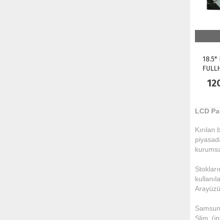
18.5"
FULLH
12
LCD Pan
Kırılan 
piyasad
kurumsal
Stoklar
kullanı
Arayüzü 
Samsung
Slim (in