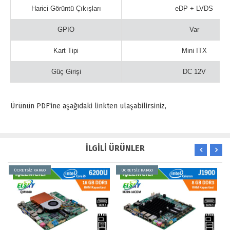
Harici Görüntü Çıkışları
eDP + LVDS
GPIO
Var
Kart Tipi
Mini ITX
Güç Girişi
DC 12V
Ürünün PDF'ine aşağıdaki linkten ulaşabilirsiniz,
İLGİLİ ÜRÜNLER
ÜCRETSİZ KARGO
ÜCRETSİZ KARGO