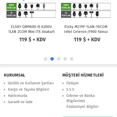
ELSKY QM9600-i5 6200U
Elsky M219F-1LAN-10COM
1LAN 2COM Mini ITX Anakart
Intel Celeron J1900 Fansız
Endüstriyel Mini ITX Anakart
119 $ + KDV
119 $ + KDV
KURUMSAL
MÜŞTERİ HİZMETLERİ
Gizlilik ve Kullanım Şartları
İletişim
Kargo ve Taşıma Bilgileri
S.S.S.
Hakkımızda
Ödeme ve Banka
Bilgilerimiz
Garanti ve İade
Endüstriyel Bilgiler