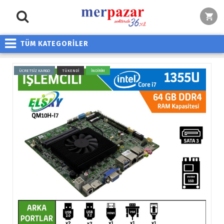
TÜM KATEGORİLER
ÜCRETSİZ KARGO
TÜKENDİ
İNDİRİM