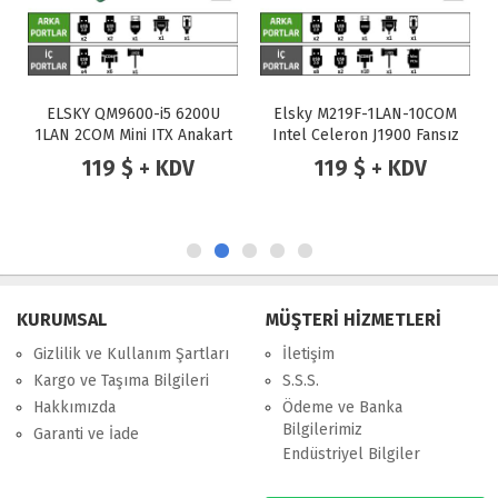
ELSKY QM9600-i5 6200U
Elsky M219F-1LAN-10COM
1LAN 2COM Mini ITX Anakart
Intel Celeron J1900 Fansız
Endüstriyel Mini ITX Anakart
119 $ + KDV
119 $ + KDV
KURUMSAL
MÜŞTERİ HİZMETLERİ
Gizlilik ve Kullanım Şartları
İletişim
Kargo ve Taşıma Bilgileri
S.S.S.
Hakkımızda
Ödeme ve Banka
Bilgilerimiz
Garanti ve İade
Endüstriyel Bilgiler