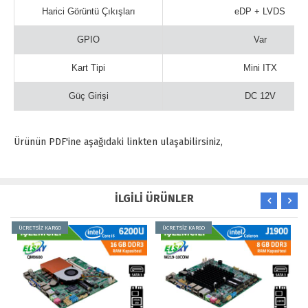
Harici Görüntü Çıkışları
eDP + LVDS
GPIO
Var
Kart Tipi
Mini ITX
Güç Girişi
DC 12V
Ürünün PDF'ine aşağıdaki linkten ulaşabilirsiniz,
İLGİLİ ÜRÜNLER
ÜCRETSİZ KARGO
ÜCRETSİZ KARGO