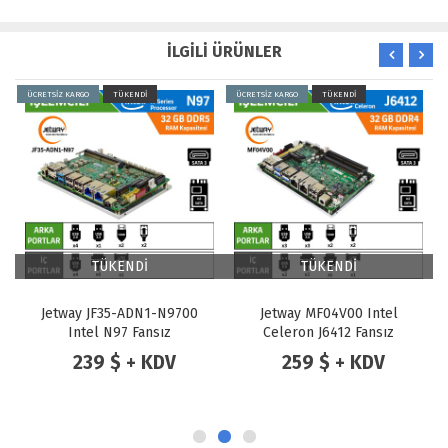
İLGİLİ ÜRÜNLER
ÜCRETSİZ KARGO
TÜKENDİ
ÜCRETSİZ KARGO
TÜKENDİ
TÜKENDİ
TÜKENDİ
Jetway JF35-ADN1-N9700
Jetway MF04V00 Intel
Intel N97 Fansız
Celeron J6412 Fansız
Endüstriyel 3.5" Anakart
Endüstriyel 3.5" Anakart
239 $ + KDV
259 $ + KDV