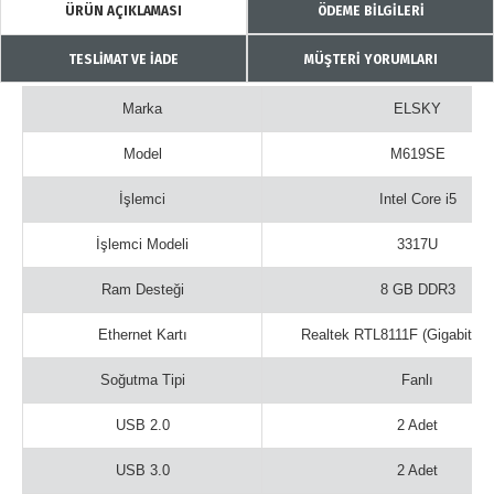
ÜRÜN AÇIKLAMASI
ÖDEME BİLGİLERİ
TESLİMAT VE İADE
MÜŞTERİ YORUMLARI
Marka
ELSKY
Model
M619SE
İşlemci
Intel Core i5
İşlemci Modeli
3317U
Ram Desteği
8 GB DDR3
Ethernet Kartı
Realtek RTL8111F (Gigabit Et
Soğutma Tipi
Fanlı
USB 2.0
2 Adet
USB 3.0
2 Adet