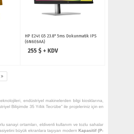
HP E24t G5 23.8" 5ms Dokunmatik IPS
(6N6E6AA)
255 $ + KDV
eknolojileri, endüstriyel makinelerden bilgi kiosklarına,
yel Bilişimde 35 Yıllık Tecrübe" ile projeleriniz için en
u sanayi ortamları, eldivenli kullanım ve tozlu sahalar
ssasiyetini büyük ekranlara taşıyan modern
Kapasitif (P-