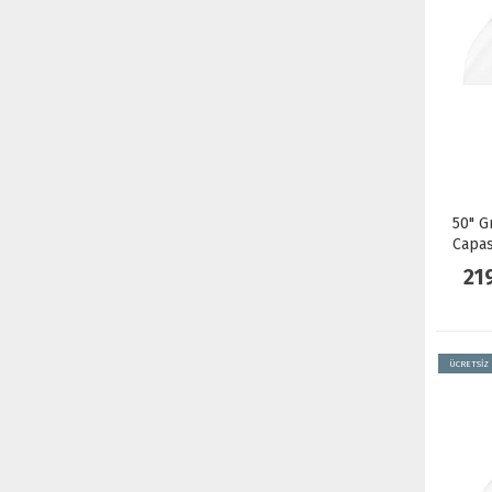
50" G
Capas
Touch
21
ÜCRETSİZ