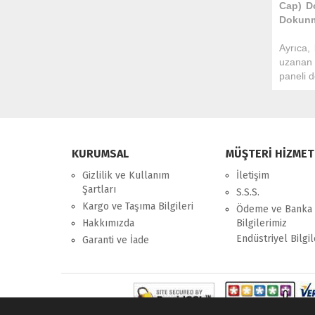
Cap) D
Dokunm
Ayrıca,
uzanan 
paneli d
KURUMSAL
MÜŞTERİ HİZMET
Gizlilik ve Kullanım
İletişim
Şartları
S.S.S.
Kargo ve Taşıma Bilgileri
Ödeme ve Banka
Hakkımızda
Bilgilerimiz
Endüstriyel Bilgil
Garanti ve İade