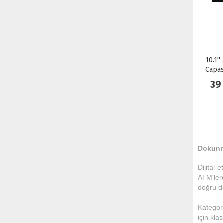
10.1'
Capas
39
Dokunma
Dijital 
ATM'lerd
doğru d
Kategori
için kla