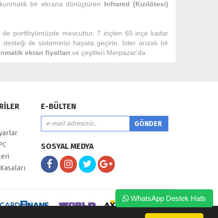
okunmatik bir ekrana dönüştüren
Infrared (Kızılötesi)
de portföyümüzde mevcuttur. 7 inçten 65 inçe kadar
steği ile sisteminizi hayata geçirin. İster arızalı bir
nmatik ekran fiyatları
ve çeşitleri Merpazar'da.
RİLER
E-BÜLTEN
yarlar
PC
SOSYAL MEDYA
eri
Kasaları
WhatsApp Destek Hattı