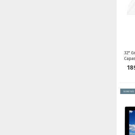
32" G
Capas
Touch
18
ÜCRETSİZ