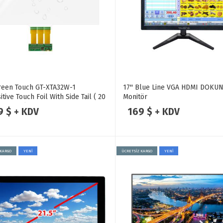
reen Touch GT-XTA32W-1
17'' Blue Line VGA HDMI DOKU
itive Touch Foil With Side Tail ( 20
Monitör
 Points ) Dokunmatik Folyo
9 $ + KDV
169 $ + KDV
 KARGO
YENİ
ÜCRETSİZ KARGO
YENİ