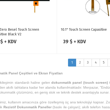
' Zero Besel Touch Screen
10.1'' Touch Screen Capasitive
itive Black V2
 $ + KDV
39 $ + KDV
1
2
3
4
5
tik Panel Çeşitleri ve Ekran Fiyatları
etkileşimin standardı haline gelen
dokunmatik panel (touch screen)
t
en akıllı tahtalara kadar her alanda kullanılmaktadır. Merpazar, "Endüstri
okunmatik çözümünü, en geniş stok ve teknik destek avantajıyla sunar.
miz, kullanım amacınıza göre özelleşmiş üç ana teknolojiyi kapsar. Zorl
sik
Rezistif Dokunmatik Paneller
(baskı ile çalışan); akıllı telefon ha