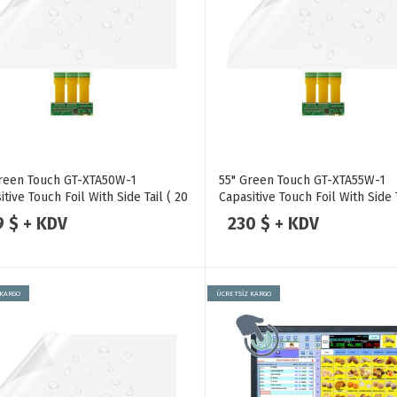
reen Touch GT-XTA50W-1
55" Green Touch GT-XTA55W-1
itive Touch Foil With Side Tail ( 20
Capasitive Touch Foil With Side T
 Points ) Dokunmatik Folyo
Touch Points ) Dokunmatik Fol
9 $ + KDV
230 $ + KDV
 KARGO
ÜCRETSİZ KARGO