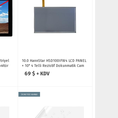
triyel
10.0 HannStar HSD100IFW4 LCD PANEL
nitör
+ 10" 4 Telli Rezistif Dokunmatik Cam
Set
69 $ + KDV
ÜCRETSİZ KARGO