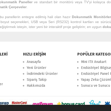
okunmatik Paneller
ve standart bir monitörü veya TV'yi kolayca d
atik Çerçeveler
.
 bu panellerin entegre edilmiş hali olan hazır
Dokunmatik Monitörler
boyut seçenekleri, USB veya Seri (RS232) kontrol kartları ve sürücü de
eğiştirmek isteyin, ister yeni bir interaktif proje geliştirin; en uygun
doku
LERİ
HIZLI ERİŞİM
POPÜLER KATEGO
Anasayfa
Mini ITX Anakart
Yeni Ürünler
Endüstriyel Bilgisa
İndirimdeki Ürünler
Endüstriyel Panel 
Sipariş Takip
Yapay Zeka Çözüml
er
Hakkımızda
Sunucu ve Sunucu 