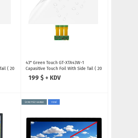
43" Green Touch GT-XTA43W-1
ail ( 20
Capasitive Touch Foil With Side Tail ( 20
yo
Touch Points ) Dokunmatik Folyo
199 $ + KDV
ÜCRETSİZ KARGO
YENİ