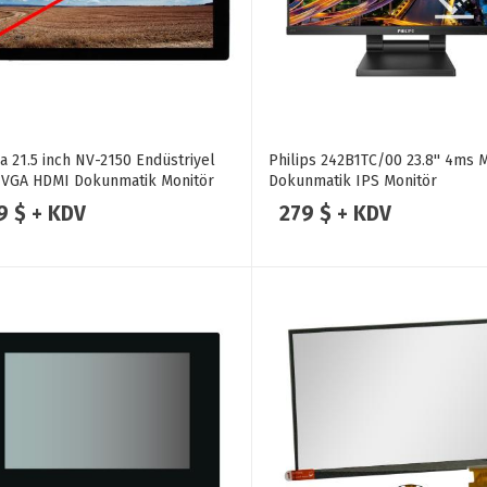
a 21.5 inch NV-2150 Endüstriyel
Philips 242B1TC/00 23.8'' 4ms
 VGA HDMI Dokunmatik Monitör
Dokunmatik IPS Monitör
9 $ + KDV
279 $ + KDV