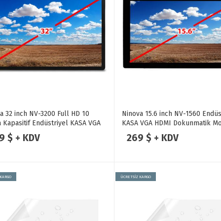
a 32 inch NV-3200 Full HD 10
Ninova 15.6 inch NV-1560 Endüs
 Kapasitif Endüstriyel KASA VGA
KASA VGA HDMI Dokunmatik Mo
 Dokunmatik Monitör
9 $ + KDV
269 $ + KDV
 KARGO
ÜCRETSİZ KARGO