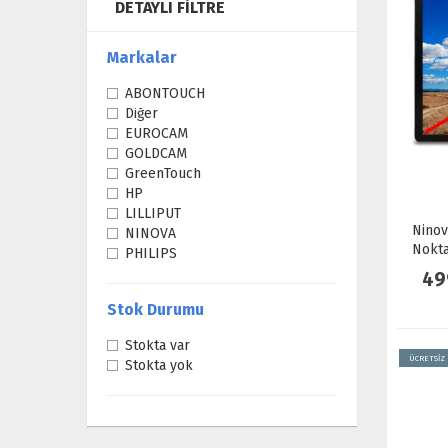
DETAYLI FILTRE
Markalar
ABONTOUCH
Diğer
EUROCAM
GOLDCAM
GreenTouch
HP
LILLIPUT
Ninov
NINOVA
Nokta
PHILIPS
HDMI
49
Stok Durumu
Stokta var
ÜCRETSİZ
Stokta yok