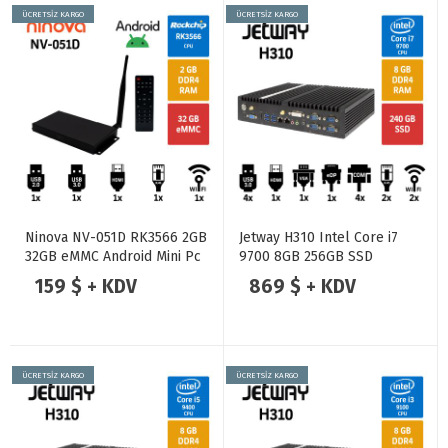
ÜCRETSİZ KARGO
ÜCRETSİZ KARGO
Ninova NV-051D RK3566 2GB
Jetway H310 Intel Core i7
32GB eMMC Android Mini Pc
9700 8GB 256GB SSD
Endüstriyel Mini Pc
159 $ + KDV
869 $ + KDV
ÜCRETSİZ KARGO
ÜCRETSİZ KARGO