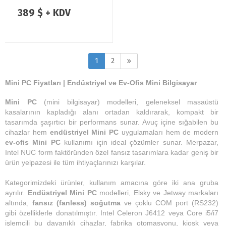
SSD Endüstriyel Mini PC
389 $ + KDV
1
2
Mini PC Fiyatları | Endüstriyel ve Ev-Ofis Mini Bilgisayar
Mini PC
(mini bilgisayar) modelleri, geleneksel masaüstü
kasalarının kapladığı alanı ortadan kaldırarak, kompakt bir
tasarımda şaşırtıcı bir performans sunar. Avuç içine sığabilen bu
cihazlar hem
endüstriyel Mini PC
uygulamaları hem de modern
ev-ofis Mini PC
kullanımı için ideal çözümler sunar. Merpazar,
Intel NUC form faktöründen özel fansız tasarımlara kadar geniş bir
ürün yelpazesi ile tüm ihtiyaçlarınızı karşılar.
Kategorimizdeki ürünler, kullanım amacına göre iki ana gruba
ayrılır.
Endüstriyel Mini PC
modelleri, Elsky ve Jetway markaları
altında,
fansız (fanless) soğutma
ve çoklu COM port (RS232)
gibi özelliklerle donatılmıştır. Intel Celeron J6412 veya Core i5/i7
işlemcili bu dayanıklı cihazlar, fabrika otomasyonu, kiosk veya