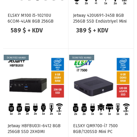
ELSKY M100 i5-10210U
Jetway 420U691-345B 8GB
6COM-4LAN 8GB 256GB
256GB SSD Endüstriyel Mini
Fansız Endüstriyel MINI PC
Pc
589 $ + KDV
389 $ + KDV
ÜCRETSİZ KARGO
ÜCRETSİZ KARGO
Jetway HBFBU03I-6412 8GB
ELSKY QM9700-İ7 7500
256GB SSD 2XHDMI
8GB/120SSD Mini PC