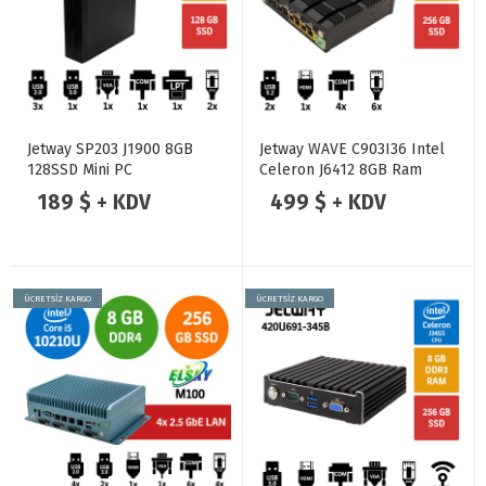
Jetway SP203 J1900 8GB
Jetway WAVE C903I36 Intel
128SSD Mini PC
Celeron J6412 8GB Ram
256GB SSD 6 Port POE
189 $ + KDV
499 $ + KDV
2.5GbE Lan Endüstriyel
Firewall Pc
ÜCRETSİZ KARGO
ÜCRETSİZ KARGO