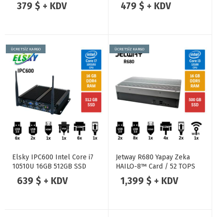
Endüstriyel Mini Pc
379 $ + KDV
479 $ + KDV
ÜCRETSİZ KARGO
ÜCRETSİZ KARGO
Elsky IPC600 Intel Core i7
Jetway R680 Yapay Zeka
10510U 16GB 512GB SSD
HAILO-8™ Card / 52 TOPS
WIFI Endüstriyel Mini Pc
AIPC
639 $ + KDV
1,399 $ + KDV