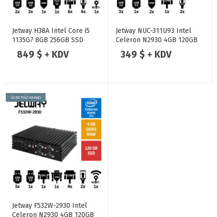
Jetway H38A Intel Core i5
Jetway NUC-311U93 Intel
1135G7 8GB 256GB SSD
Celeron N2930 4GB 120GB
Endüstriyel Mini Pc
SSD Endüstriyel Mini Pc
849 $ + KDV
349 $ + KDV
ÜCRETSİZ KARGO
Jetway F532W-2930 Intel
Celeron N2930 4GB 120GB