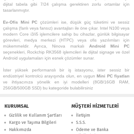
dijital tabela gibi 7/24 çalışma gerektiren zorlu ortamlar için
tasarlanmıştır.
Ev-Ofis Mini PC
çözümleri ise, düşük güç tüketimi ve sessiz
çalışma (fanlı veya fansız) avantajları ile öne çıkar. Intel N100 veya
modern Core i3/i5 işlemcilere sahip bu cihazlar, günlük bilgisayar
görevleri, medya merkezi (HTPC) veya ofis yazılımları için
mükemmeldir. Ayrıca, Ninova markalı
Android Mini PC
seçenekleri, Rockchip RK3568 işlemcileri ile dijital signage ve özel
Android uygulamaları için esnek çözümler sunar.
İster yüksek performanslı bir iş istasyonu, ister sessiz bir
endüstriyel kontrolcü arayışında olun, en uygun
Mini PC fiyatları
ve ihtiyacınıza yönelik en iyi modelleri (8GB/16GB RAM,
256GB/500GB SSD) bu kategoride bulabilirsiniz
KURUMSAL
MÜŞTERİ HİZMETLERİ
Gizlilik ve Kullanım Şartları
İletişim
Kargo ve Taşıma Bilgileri
S.S.S.
Hakkımızda
Ödeme ve Banka