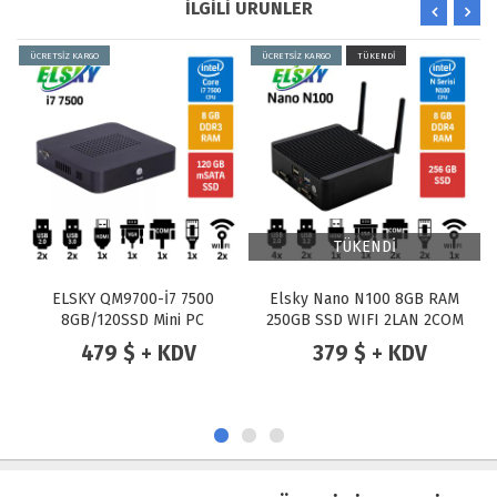
İLGİLİ ÜRÜNLER
ÜCRETSİZ KARGO
TÜKENDİ
ÜCRETSİZ KARGO
TÜKENDİ
TÜKENDİ
TÜKENDİ
Elsky Nano N100 8GB RAM
Merlion M20 Intel Atom
250GB SSD WIFI 2LAN 2COM
D2550 4GB 128GB SSD
Endüstriyel MINI PC
Endüstriyel Mini Pc
379 $ + KDV
175 $ + KDV