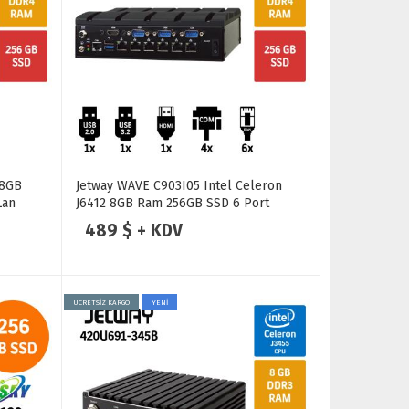
 8GB
Jetway WAVE C903I05 Intel Celeron
Lan
J6412 8GB Ram 256GB SSD 6 Port
2.5GbE Lan Endüstriyel Firewall Pc
489 $ + KDV
ÜCRETSİZ KARGO
YENİ