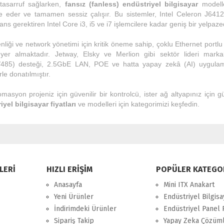
tasarruf sağlarken,
fansız (fanless) endüstriyel bilgisayar
modelle
e eder ve tamamen sessiz çalışır. Bu sistemler, Intel Celeron J641
ns gerektiren Intel Core i3, i5 ve i7 işlemcilere kadar geniş bir yelpaz
liği ve network yönetimi için kritik öneme sahip, çoklu Ethernet portlu 
 yer almaktadır. Jetway, Elsky ve Merlion gibi sektör lideri mark
485) desteği, 2.5GbE LAN, POE ve hatta yapay zekâ (AI) uygulama
rle donatılmıştır.
omasyon projeniz için güvenilir bir kontrolcü, ister ağ altyapınız için 
yel bilgisayar fiyatları
ve modelleri için kategorimizi keşfedin.
LERİ
HIZLI ERİŞİM
POPÜLER KATEGO
Anasayfa
Mini ITX Anakart
Yeni Ürünler
Endüstriyel Bilgisa
İndirimdeki Ürünler
Endüstriyel Panel 
Sipariş Takip
Yapay Zeka Çözüml