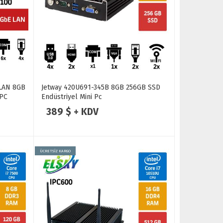
LAN 8GB
Jetway 420U691-345B 8GB 256GB SSD
 PC
Endüstriyel Mini Pc
389 $ + KDV
ÜCRETSİZ KARGO