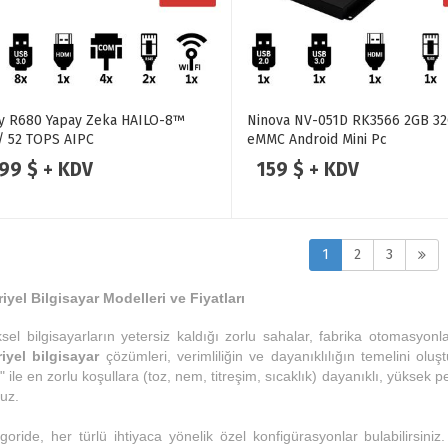
y R680 Yapay Zeka HAILO-8™
Ninova NV-051D RK3566 2GB 3
/ 52 TOPS AIPC
eMMC Android Mini Pc
399 $ + KDV
159 $ + KDV
1
2
3
iyel Bilgisayar Modelleri ve Fiyatları
sel bilgisayarların yetersiz kaldığı zorlu sahalar, fabrika otomasyonl
iyel bilgisayar
çözümleri, verimliliğin ve dayanıklılığın temelini oluş
 ile en zorlu koşullara (toz, nem, titreşim, sıcaklık) dayanıklı, yüksek
uz.
goride, her türlü ihtiyaca yönelik özel konfigürasyonlar bulabilirsin