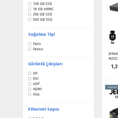
128 GB SSD
16 GB eMMC
256 GB SSD
500 GB SSD
Soğutma Tipi
Fanlı
Fansız
Jetwa
M2SSD
Görüntü Çıkışları
1,
DP
DVI
eDP
ÜCRETSİZ
HDMI
VGA
Ethernet Sayısı