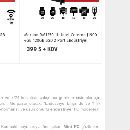
2GB
Merlion RM1250 1U Intel Celeron J1900
4GB 120GB SSD 2 Port Endüstriyel
Firewall Pc
399 $ + KDV
arı ve 7/24 kesintisiz çalışması gereken sistemler için
turur. Merpazar olarak, "Endüstriyel Bilişimde 35 Yıllık
 performanslı ve uzun ömürlü
endüstriyel PC
modellerini
iz. Kompakt boyutlarıyla öne çıkan
Mini PC
çözümleri,