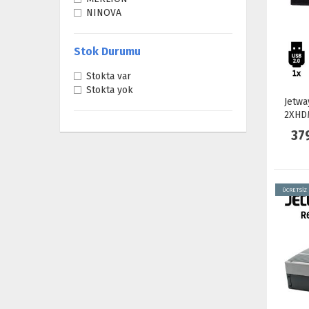
NINOVA
Stok Durumu
Stokta var
Stokta yok
Jetw
2XHDM
37
ÜCRETSİZ