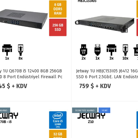
y 1U Q670B i5 12400 8GB 256GB
Jetway 1U HBJC153I05 J6412 16
 8 Port Endüstriyel Firewall Pc
SSD 6 Port 2.5GbE. LAN Endüstr
Firewall Pc
145 $ + KDV
759 $ + KDV
 KARGO
ÜCRETSİZ KARGO
YENİ