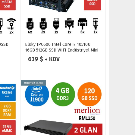
0SSD
Elsky IPC600 Intel Core i7 10510U
16GB 512GB SSD WIFI Endüstriyel Mini
Pc
639 $ + KDV
ÜCRETSİZ KARGO