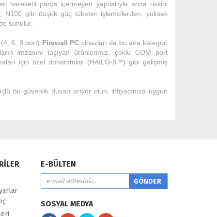
ri hareketli parça içermeyen yapılarıyla arıza riskini
2, N100 gibi düşük güç tüketen işlemcilerden, yüksek
ede sunulur.
(4, 6, 8 port)
Firewall PC
cihazları da bu ana kategori
aların imzasını taşıyan ürünlerimiz, çoklu COM port
ları için özel donanımlar (HAILO-8™) gibi gelişmiş
güçlü bir güvenlik duvarı arıyor olun, ihtiyacınıza uygun
RİLER
E-BÜLTEN
yarlar
PC
SOSYAL MEDYA
eri