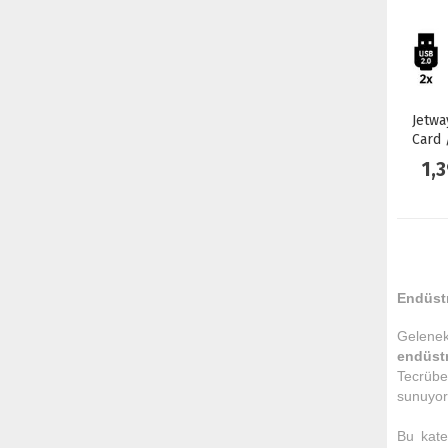
Jetwa
Card 
1,
Endüstr
Gelenek
endüstr
Tecrübe"
sunuyor
Bu kate