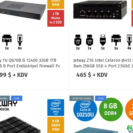
y 1U Q670B i5 12400 32GB 1TB
Jetway Z10 Intel Celeron J6412
 8 Port Endüstriyel Firewall Pc
Ram 256GB SSD 4 Port 2.5GbE 
Endüstriyel Firewall Pc
399 $ + KDV
465 $ + KDV
 KARGO
YENİ
ÜCRETSİZ KARGO
YENİ