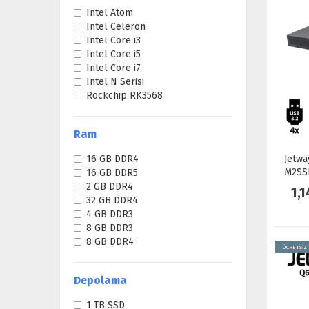
Intel Atom
Intel Celeron
Intel Core i3
Intel Core i5
Intel Core i7
Intel N Serisi
Rockchip RK3568
Ram
16 GB DDR4
Jetwa
M2SSD
16 GB DDR5
2 GB DDR4
1,
32 GB DDR4
4 GB DDR3
8 GB DDR3
8 GB DDR4
ÜCRETSİZ
Depolama
1 TB SSD