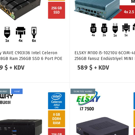
y WAVE C903I36 Intel Celeron
ELSKY M100 i5-10210U 6COM-4
 8GB Ram 256GB SSD 6 Port POE
256GB Fansız Endüstriyel MINI
E Lan Endüstriyel Firewall Pc
9 $ + KDV
589 $ + KDV
 KARGO
YENİ
ÜCRETSİZ KARGO