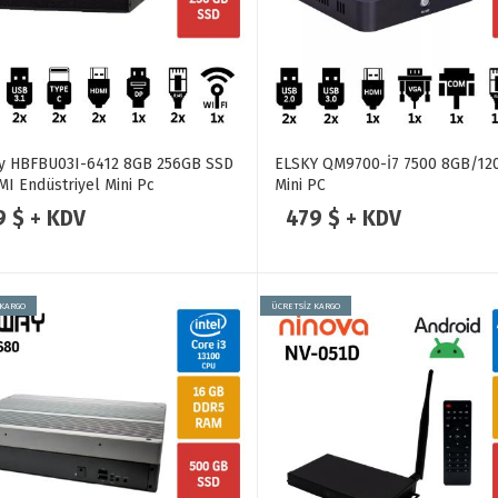
ay HBFBU03I-6412 8GB 256GB SSD
ELSKY QM9700-İ7 7500 8GB/12
I Endüstriyel Mini Pc
Mini PC
9 $ + KDV
479 $ + KDV
 KARGO
ÜCRETSİZ KARGO