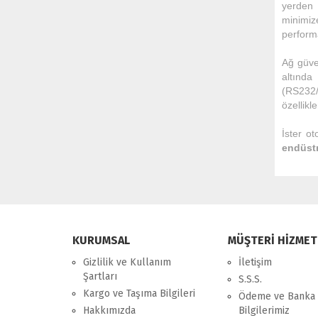
yerden 
minimiz
performa
Ağ güven
altında
(RS232/
özellikle
İster ot
endüstri
KURUMSAL
MÜŞTERİ HİZMET
Gizlilik ve Kullanım
İletişim
Şartları
S.S.S.
Kargo ve Taşıma Bilgileri
Ödeme ve Banka
Hakkımızda
Bilgilerimiz