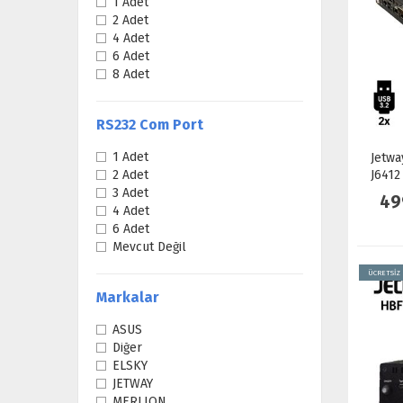
1 Adet
2 Adet
4 Adet
6 Adet
8 Adet
RS232 Com Port
1 Adet
Jetwa
J6412
2 Adet
2.5Gb
3 Adet
49
4 Adet
6 Adet
Mevcut Değil
ÜCRETSİZ
Markalar
ASUS
Diğer
ELSKY
JETWAY
MERLION