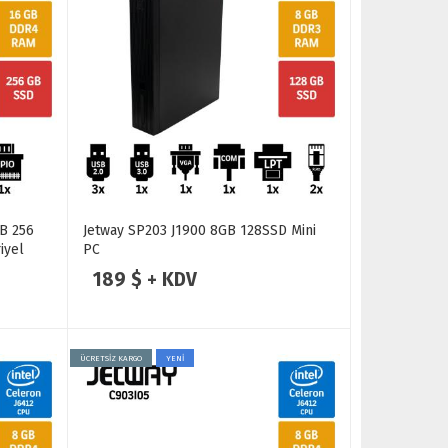
GB 256
Jetway SP203 J1900 8GB 128SSD Mini
iyel
PC
189 $ + KDV
ÜCRETSİZ KARGO
YENİ