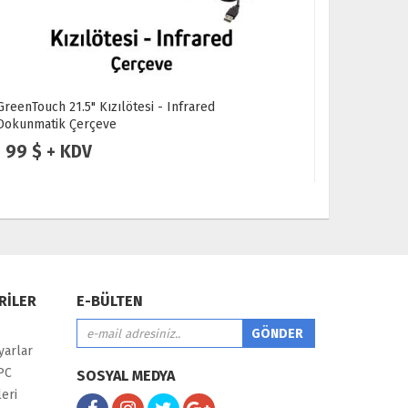
GreenTouch 21.5" Kızılötesi - Infrared
GreenTouch
Dokunmatik Çerçeve
Çerçeve
99 $ + KDV
225 $ 
RİLER
E-BÜLTEN
yarlar
PC
SOSYAL MEDYA
eri