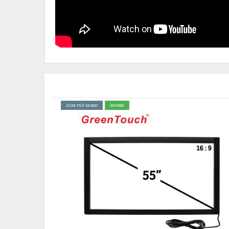
ÜCRETSİZ KARGO
İNDİRİM