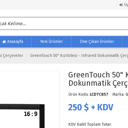
Üy
Anasayfa
Yeni Ürünler
Öne Çıkan Ürünler
si Çerçeveler
GreenTouch 50" Kızılötesi - Infrared Dokunmatik Çer
GreenTouch 50" Kı
Dokunmatik Çerç
Ürün Kodu:
LCDTC857
Marka:
G
250
$ + KDV
KDV Dahil Toplam Tutar: