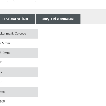
TESLİMAT VE İADE
MÜŞTERİ YORUMLARI
Dokunmatik Çerçeve
 665 mm
 619mm
0"
:9
SB
0ms
100