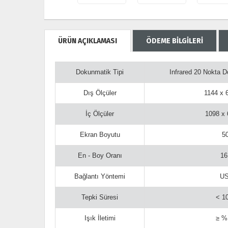
ÜRÜN AÇIKLAMASI
ÖDEME BİLGİLERİ
Dokunmatik Tipi
Infrared 20 Nokta 
Dış Ölçüler
1144 x
İç Ölçüler
1098 x
Ekran Boyutu
5
En - Boy Oranı
16
Bağlantı Yöntemi
U
Tepki Süresi
< 1
Işık İletimi
≥ %