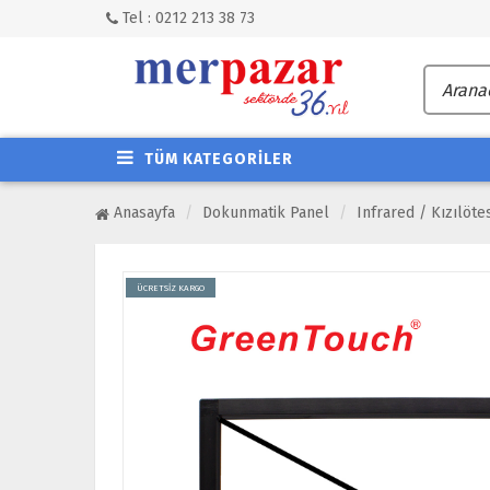
Tel : 0212 213 38 73
TÜM KATEGORİLER
Anasayfa
Dokunmatik Panel
Infrared / Kızılöte
ÜCRETSİZ KARGO