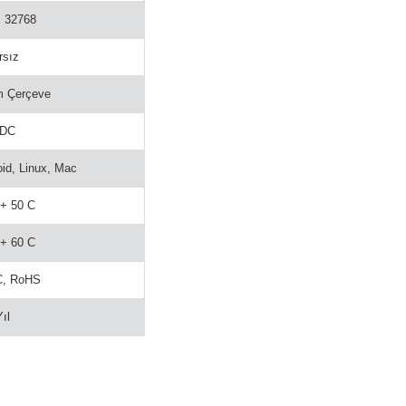
x 32768
rsız
m Çerçeve
 DC
id, Linux, Mac
 + 50 C
 + 60 C
C, RoHS
Yıl