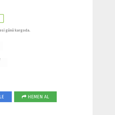
esi günü kargoda.
R
LE
HEMEN AL