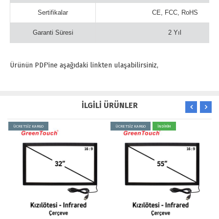
Sertifikalar
CE, FCC, RoHS
Garanti Süresi
2 Yıl
Ürünün PDF'ine aşağıdaki linkten ulaşabilirsiniz,
İLGİLİ ÜRÜNLER
CRETSİZ KARGO
ÜCRETSİZ KARGO
İNDİRİM