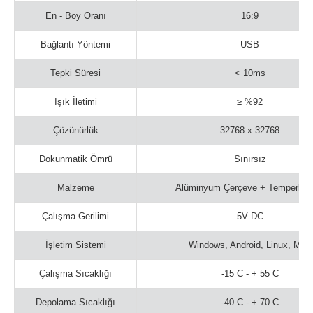
En - Boy Oranı
16:9
Bağlantı Yöntemi
USB
Tepki Süresi
< 10ms
Işık İletimi
≥ %92
Çözünürlük
32768 x 32768
Dokunmatik Ömrü
Sınırsız
Malzeme
Alüminyum Çerçeve + Temperli 
Çalışma Gerilimi
5V DC
İşletim Sistemi
Windows, Android, Linux, Mac
Çalışma Sıcaklığı
-15 C - + 55 C
Depolama Sıcaklığı
-40 C - + 70 C