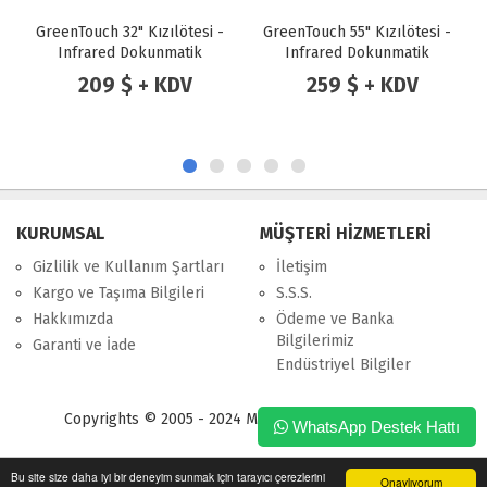
GreenTouch 32" Kızılötesi -
GreenTouch 55" Kızılötesi -
Gree
Infrared Dokunmatik
Infrared Dokunmatik
- 
Çerçeve
Çerçeve
209 $ + KDV
259 $ + KDV
KURUMSAL
MÜŞTERİ HİZMETLERİ
Gizlilik ve Kullanım Şartları
İletişim
Kargo ve Taşıma Bilgileri
S.S.S.
Hakkımızda
Ödeme ve Banka
Bilgilerimiz
Garanti ve İade
Endüstriyel Bilgiler
Copyrights © 2005 - 2024 Merpa Bilgi İşlem Ltd. Şti.
WhatsApp Destek Hattı
Bu site size daha iyi bir deneyim sunmak için tarayıcı çerezlerini
Onaylıyorum