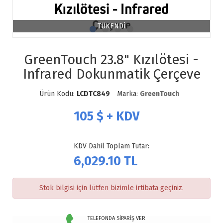
TÜKENDİ
GreenTouch 23.8" Kızılötesi -
Infrared Dokunmatik Çerçeve
Ürün Kodu:
LCDTC849
Marka:
GreenTouch
105
$ + KDV
KDV Dahil Toplam Tutar:
6,029.10
TL
Stok bilgisi için lütfen bizimle irtibata geçiniz.
TELEFONDA SİPARİŞ VER