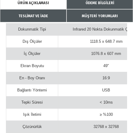
ÜRÜN AÇIKLAMASI
ÖDEME BİLGİLERİ
TESLİMAT VE İADE
MÜŞTERİ YORUMLARI
Dokunmatik Tipi
Infrared 20 Nokta Dokunmatik Çer
Dış Ölçüler
1118.5 x 648.7 mm
İç Ölçüler
1076.8 x 607 mm
Ekran Boyutu
49"
En - Boy Oranı
16:9
Bağlantı Yöntemi
USB
Tepki Süresi
< 10ms
Işık İletimi
≥ %100
Çözünürlük
32768 x 32768