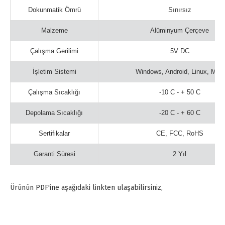
Dokunmatik Ömrü
Sınırsız
Malzeme
Alüminyum Çerçeve
Çalışma Gerilimi
5V DC
İşletim Sistemi
Windows, Android, Linux, Mac
Çalışma Sıcaklığı
-10 C - + 50 C
Depolama Sıcaklığı
-20 C - + 60 C
Sertifikalar
CE, FCC, RoHS
Garanti Süresi
2 Yıl
Ürünün PDF'ine aşağıdaki linkten ulaşabilirsiniz,