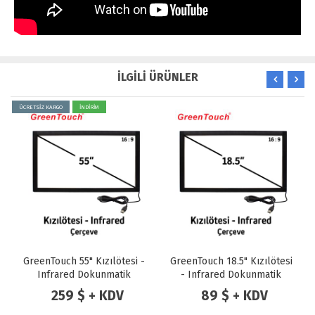
İLGİLİ ÜRÜNLER
ÜCRETSİZ KARGO
İNDİRİM
GreenTouch 55" Kızılötesi -
GreenTouch 18.5" Kızılötesi
Infrared Dokunmatik
- Infrared Dokunmatik
Çerçeve
Çerçeve
259 $ + KDV
89 $ + KDV