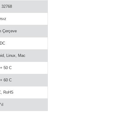
x 32768
rsız
m Çerçeve
 DC
id, Linux, Mac
 + 50 C
 + 60 C
C, RoHS
Yıl