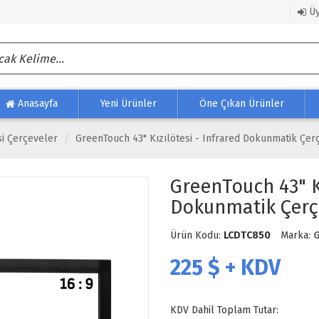
Üy
Anasayfa
Yeni Ürünler
Öne Çıkan Ürünler
si Çerçeveler
GreenTouch 43" Kızılötesi - Infrared Dokunmatik Çer
GreenTouch 43" Kı
Dokunmatik Çerç
Ürün Kodu:
LCDTC850
Marka:
G
225
$ + KDV
KDV Dahil Toplam Tutar: