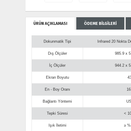
ÜRÜN AÇIKLAMASI
ÖDEME BİLGİLERİ
Dokunmatik Tipi
Infrared 20 Nokta 
Dış Ölçüler
985.9 x 
İç Ölçüler
944.2 x 
Ekran Boyutu
4
En - Boy Oranı
16
Bağlantı Yöntemi
U
Tepki Süresi
< 1
Işık İletimi
≥ %