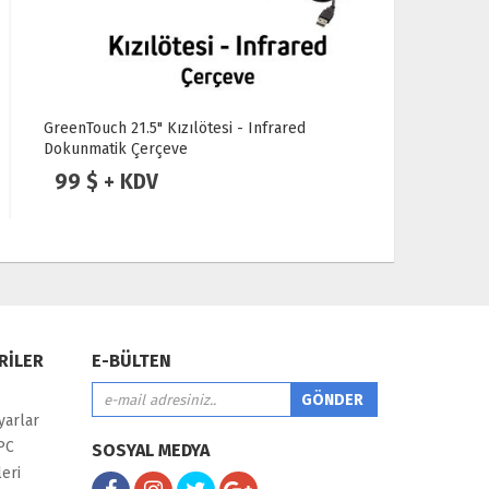
GreenTouch 21.5" Kızılötesi - Infrared
GreenTouch
Dokunmatik Çerçeve
Çerçeve
99 $ + KDV
89 $ +
RİLER
E-BÜLTEN
yarlar
PC
SOSYAL MEDYA
eri