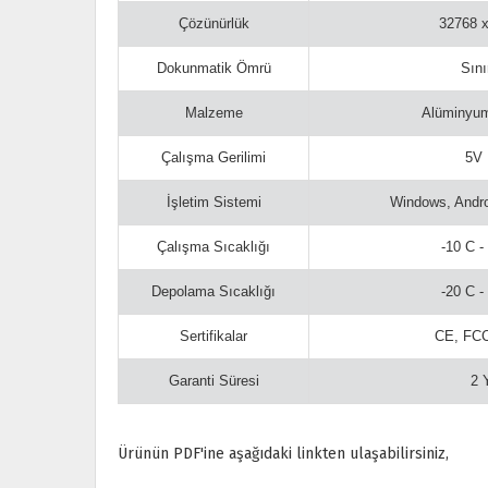
Çözünürlük
32768 
Dokunmatik Ömrü
Sını
Malzeme
Alüminyu
Çalışma Gerilimi
5V
İşletim Sistemi
Windows, Andro
Çalışma Sıcaklığı
-10 C -
Depolama Sıcaklığı
-20 C -
Sertifikalar
CE, FC
Garanti Süresi
2 
Ürünün PDF'ine aşağıdaki linkten ulaşabilirsiniz,