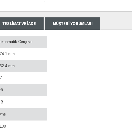
TESLİMAT VE İADE
MÜŞTERİ YORUMLARI
Dokunmatik Çerçeve
574.1 mm
532.4 mm
3"
:9
SB
0ms
100