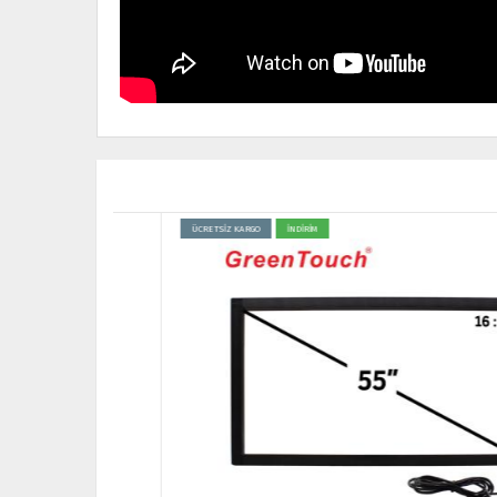
ÜCRETSİZ KARGO
İNDİRİM