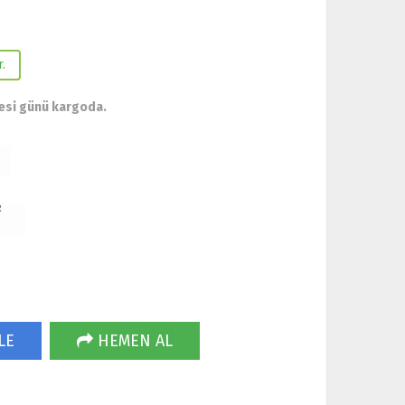
.
esi günü kargoda.
R
LE
HEMEN AL