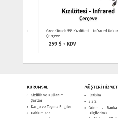
Dokunmatik
GreenTouch 55" Kızılötesi - Infrared Dokunmatik
Çerçeve
259 $ + KDV
KURUMSAL
MÜŞTERİ HİZMET
Gizlilik ve Kullanım
İletişim
Şartları
S.S.S.
Kargo ve Taşıma Bilgileri
Ödeme ve Banka
Hakkımızda
Bilgilerimiz