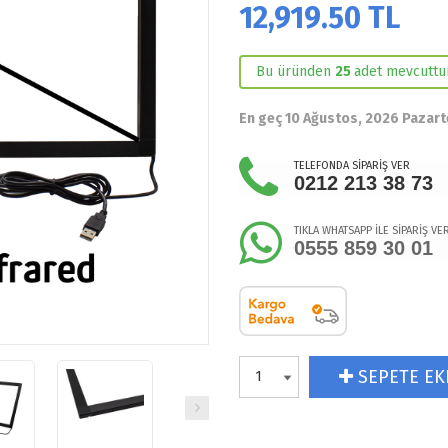
12,919.50
TL
Bu üründen
25
adet mevcuttur
En geç 10 Ağustos, 2026 Pazart
TELEFONDA SİPARİŞ VER
0212 213 38 73
TIKLA WHATSAPP İLE SİPARİŞ VE
0555 859 30 01
SEPETE EK