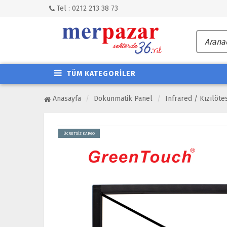
Tel : 0212 213 38 73
TÜM KATEGORİLER
Anasayfa
Dokunmatik Panel
Infrared / Kızılöte
ÜCRETSİZ KARGO