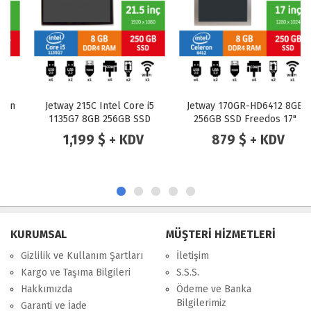
Jetway 215C Intel Core i5
Jetway 170GR-HD6412 8GB
1135G7 8GB 256GB SSD
256GB SSD Freedos 17"
Freedos 21.5" Endüstriyel
Endüstriyel Panel Pc
1,199 $ + KDV
879 $ + KDV
Panel Pc
KURUMSAL
MÜŞTERİ HİZMETLERİ
Gizlilik ve Kullanım Şartları
İletişim
Kargo ve Taşıma Bilgileri
S.S.S.
Hakkımızda
Ödeme ve Banka
Bilgilerimiz
Garanti ve İade