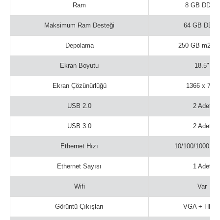
Ram
8 GB DDR4
Maksimum Ram Desteği
64 GB DDR
Depolama
250 GB m2 S
Ekran Boyutu
18.5"
Ekran Çözünürlüğü
1366 x 768
USB 2.0
2 Adet
USB 3.0
2 Adet
Ethernet Hızı
10/100/1000 M
Ethernet Sayısı
1 Adet
Wifi
Var
Görüntü Çıkışları
VGA + HDM