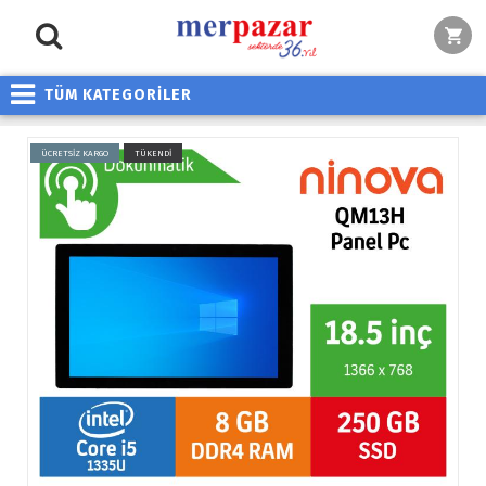
TÜM KATEGORİLER
ÜCRETSİZ KARGO
TÜKENDİ