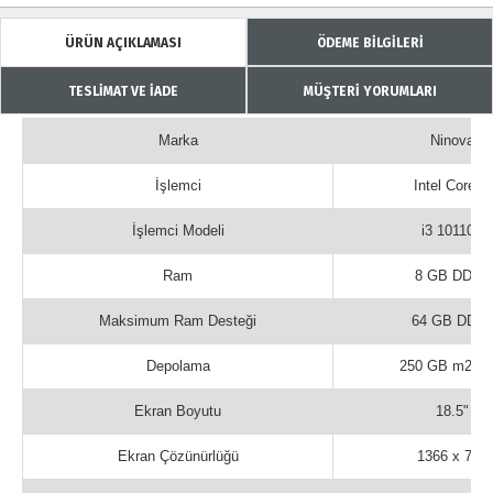
ÜRÜN AÇIKLAMASI
ÖDEME BİLGİLERİ
TESLİMAT VE İADE
MÜŞTERİ YORUMLARI
Marka
Ninova
İşlemci
Intel Core i3
İşlemci Modeli
i3 10110U
Ram
8 GB DDR4
Maksimum Ram Desteği
64 GB DDR
Depolama
250 GB m2 S
Ekran Boyutu
18.5"
Ekran Çözünürlüğü
1366 x 768