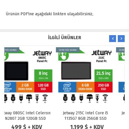
Ürünün PDF'ine aşağıdaki linkten ulaşabilirsiniz,
İLGİLİ ÜRÜNLER
ÜCRETSİZ KARGO
ÜCRETSİZ KARGO
Jetway 215C Intel Core i5
Jetway 170GR-HD6412 8GB
1135G7 8GB 256GB SSD
256GB SSD Freedos 17"
Freedos 21.5" Endüstriyel
Endüstriyel Panel Pc
1,199 $ + KDV
879 $ + KDV