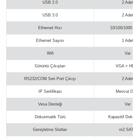
USB 2.0
2 Adet
USB 3.0
2 Adet
Ethernet Hızı
10/100/1000 M
Ethernet Sayısı
1 Adet
Wifi
Var
Görüntü Çıkışları
VGA + HDM
RS232/COM Seri Port Çıkışı
2 Adet
IP Sertifikası
Mevcut Deği
Vesa Desteği
Var
Dokunmatik Türü
Kapasitif Dokun
Genişletme Slotları
m2 SATA