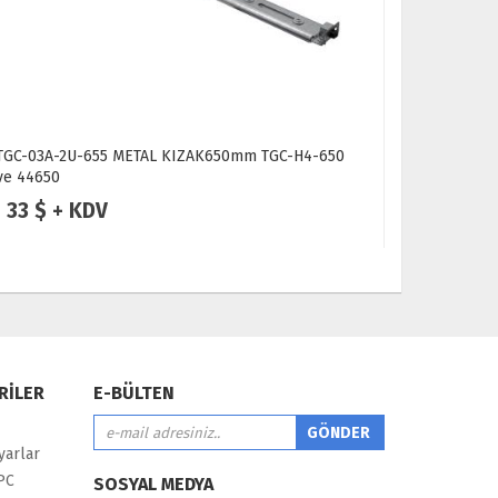
TGC-03A-2U-655 METAL KIZAK650mm TGC-H4-650
TGC-FUHE 
ve 44650
Kasa Sunuc
33 $ + KDV
10 $ +
RİLER
E-BÜLTEN
yarlar
PC
SOSYAL MEDYA