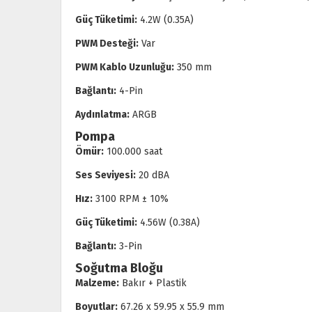
Güç Tüketimi:
4.2W (0.35A)
PWM Desteği:
Var
PWM Kablo Uzunluğu:
350 mm
Bağlantı:
4-Pin
Aydınlatma:
ARGB
Pompa
Ömür:
100.000 saat
Ses Seviyesi:
20 dBA
Hız:
3100 RPM ± 10%
Güç Tüketimi:
4.56W (0.38A)
Bağlantı:
3-Pin
Soğutma Bloğu
Malzeme:
Bakır + Plastik
Boyutlar:
67.26 x 59.95 x 55.9 mm