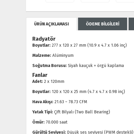
ÜRÜN AÇIKLAMASI
ÖDEME BİLGİLERİ
Radyatör
Boyutlar:
277 x 120 x 27 mm (10.9 x 4.7 x 1.06 inç)
Malzeme:
Alüminyum
Soğutma Borusu:
Siyah kauçuk + örgü kaplama
Fanlar
Adet:
2 x 120mm
Boyutlar:
120 x 120 x 25 mm (4.7 x 4.7 x 0.98 inç)
Hava Akışı:
21.63 ~ 78.73 CFM
Yatak Tipi:
Çift Bilyalı (Two Ball Bearing)
Ömür:
70.000 saat
Gürültü Seviyesi:
Düşük ses seviyesi (PWM destekli)