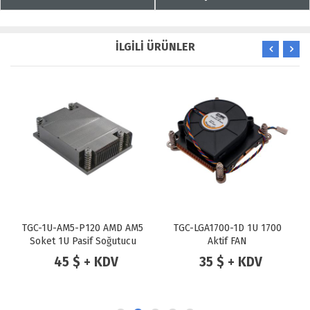
İLGİLİ ÜRÜNLER
TGC-1U-AM5-P120 AMD AM5
TGC-LGA1700-1D 1U 1700
Soket 1U Pasif Soğutucu
Aktif FAN
120W
45 $ + KDV
35 $ + KDV