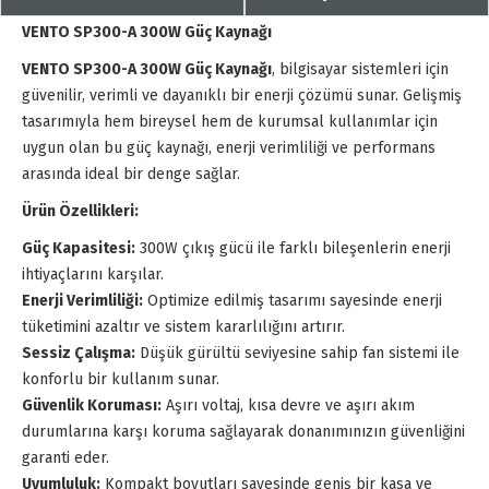
VENTO SP300-A 300W Güç Kaynağı
VENTO SP300-A 300W Güç Kaynağı
, bilgisayar sistemleri için
güvenilir, verimli ve dayanıklı bir enerji çözümü sunar. Gelişmiş
tasarımıyla hem bireysel hem de kurumsal kullanımlar için
uygun olan bu güç kaynağı, enerji verimliliği ve performans
arasında ideal bir denge sağlar.
Ürün Özellikleri:
Güç Kapasitesi:
300W çıkış gücü ile farklı bileşenlerin enerji
ihtiyaçlarını karşılar.
Enerji Verimliliği:
Optimize edilmiş tasarımı sayesinde enerji
tüketimini azaltır ve sistem kararlılığını artırır.
Sessiz Çalışma:
Düşük gürültü seviyesine sahip fan sistemi ile
konforlu bir kullanım sunar.
Güvenlik Koruması:
Aşırı voltaj, kısa devre ve aşırı akım
durumlarına karşı koruma sağlayarak donanımınızın güvenliğini
garanti eder.
Uyumluluk:
Kompakt boyutları sayesinde geniş bir kasa ve