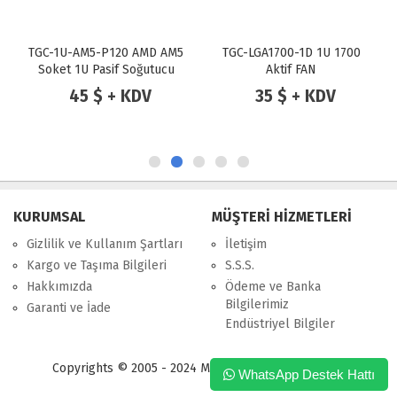
TGC-1U-AM5-P120 AMD AM5
TGC-LGA1700-1D 1U 1700
Soket 1U Pasif Soğutucu
Aktif FAN
120W
45 $ + KDV
35 $ + KDV
KURUMSAL
MÜŞTERİ HİZMETLERİ
Gizlilik ve Kullanım Şartları
İletişim
Kargo ve Taşıma Bilgileri
S.S.S.
Hakkımızda
Ödeme ve Banka
Bilgilerimiz
Garanti ve İade
Endüstriyel Bilgiler
Copyrights © 2005 - 2024 Merpa Bilgi İşlem Ltd. Şti.
WhatsApp Destek Hattı