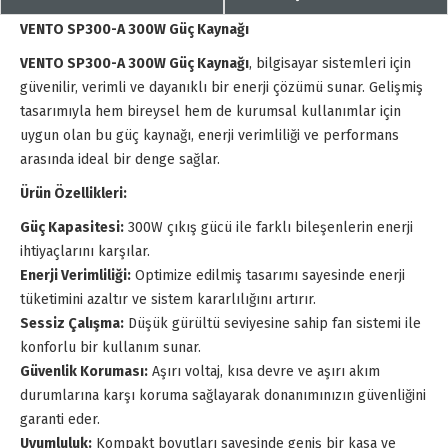
VENTO SP300-A 300W Güç Kaynağı
VENTO SP300-A 300W Güç Kaynağı
, bilgisayar sistemleri için
güvenilir, verimli ve dayanıklı bir enerji çözümü sunar. Gelişmiş
tasarımıyla hem bireysel hem de kurumsal kullanımlar için
uygun olan bu güç kaynağı, enerji verimliliği ve performans
arasında ideal bir denge sağlar.
Ürün Özellikleri:
Güç Kapasitesi:
300W çıkış gücü ile farklı bileşenlerin enerji
ihtiyaçlarını karşılar.
Enerji Verimliliği:
Optimize edilmiş tasarımı sayesinde enerji
tüketimini azaltır ve sistem kararlılığını artırır.
Sessiz Çalışma:
Düşük gürültü seviyesine sahip fan sistemi ile
konforlu bir kullanım sunar.
Güvenlik Koruması:
Aşırı voltaj, kısa devre ve aşırı akım
durumlarına karşı koruma sağlayarak donanımınızın güvenliğini
garanti eder.
Uyumluluk:
Kompakt boyutları sayesinde geniş bir kasa ve