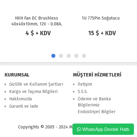
1U 775Pin Soğutucu
TGC-03A-PRO METAL KIZAK
470mm
15 $ + KDV
33 $ + KDV
KURUMSAL
MÜŞTERİ HİZMETLERİ
Gizlilik ve Kullanım Şartları
İletişim
Kargo ve Taşıma Bilgileri
S.S.S.
Hakkımızda
Ödeme ve Banka
Bilgilerimiz
Garanti ve İade
Endüstriyel Bilgiler
Copyrights © 2005 - 2024 Merpa Bilgi İşlem Ltd. Şti.
WhatsApp Destek Hattı