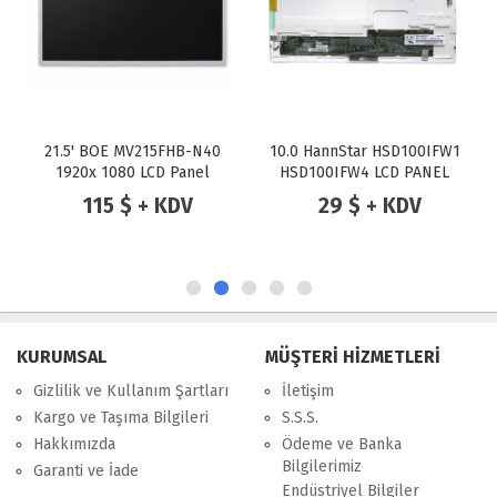
21.5' BOE MV215FHB-N40
10.0 HannStar HSD100IFW1
1920x 1080 LCD Panel
HSD100IFW4 LCD PANEL
+Inverter With Cable
115 $ + KDV
29 $ + KDV
KURUMSAL
MÜŞTERİ HİZMETLERİ
Gizlilik ve Kullanım Şartları
İletişim
Kargo ve Taşıma Bilgileri
S.S.S.
Hakkımızda
Ödeme ve Banka
Bilgilerimiz
Garanti ve İade
Endüstriyel Bilgiler