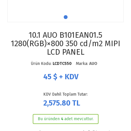
10.1 AUO B101EAN01.5
1280(RGB)×800 350 cd/m2 MIPI
LCD PANEL
Ürün Kodu:
LCDTC550
Marka:
AUO
45
$ + KDV
KDV Dahil Toplam Tutar:
2,575.80
TL
Bu üründen
4
adet mevcuttur.