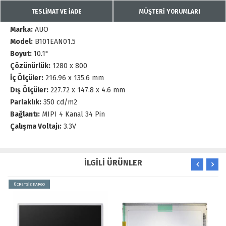
TESLİMAT VE İADE
MÜŞTERİ YORUMLARI
Marka:
AUO
Model:
B101EAN01.5
Boyut:
10.1"
Çözünürlük:
1280 x 800
İç Ölçüler:
216.96 x 135.6 mm
Dış Ölçüler:
227.72 x 147.8 x 4.6 mm
Parlaklık:
350 cd/m2
Bağlantı:
MIPI 4 Kanal 34 Pin
Çalışma Voltajı:
3.3V
İLGİLİ ÜRÜNLER
ÜCRETSİZ KARGO