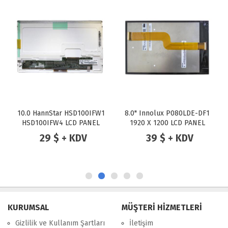
10.0 HannStar HSD100IFW1
8.0" Innolux P080LDE-DF1
HSD100IFW4 LCD PANEL
1920 X 1200 LCD PANEL
29 $ + KDV
39 $ + KDV
KURUMSAL
MÜŞTERİ HİZMETLERİ
Gizlilik ve Kullanım Şartları
İletişim