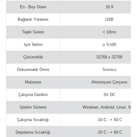
En - Boy Oranı
16:9
Bağlantı Yöntemi
USB
Tepki Süresi
< 10ms
Işık İletimi
≥ %100
Çözünürlük
32768 x 32768
Dokunmatik Ömrü
Sınırsız
Malzeme
Alüminyum Çerçeve
Çalışma Gerilimi
5V DC
İşletim Sistemi
Windows, Android, Linux, Mac
Çalışma Sıcaklığı
-10 C - + 50 C
Depolama Sıcaklığı
-20 C - + 60 C