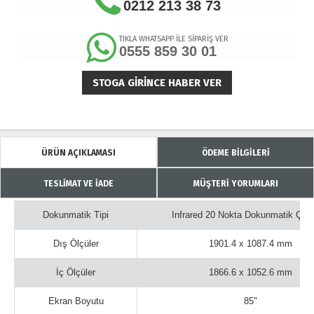
0212 213 38 73
TIKLA WHATSAPP İLE SİPARİŞ VER
0555 859 30 01
STOGA GIRINCE HABER VER
ÜRÜN AÇIKLAMASI
ÖDEME BİLGİLERİ
TESLİMAT VE İADE
MÜŞTERİ YORUMLARI
Dokunmatik Tipi
Infrared 20 Nokta Dokunmatik Çer
Dış Ölçüler
1901.4 x 1087.4 mm
İç Ölçüler
1866.6 x 1052.6 mm
Ekran Boyutu
85"