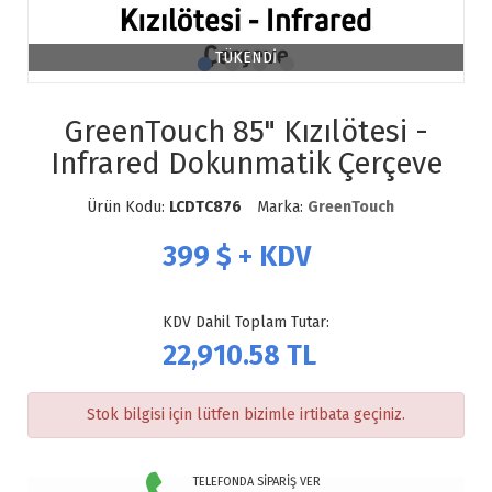
TÜKENDİ
GreenTouch 85" Kızılötesi -
Infrared Dokunmatik Çerçeve
Ürün Kodu:
LCDTC876
Marka:
GreenTouch
399
$ + KDV
KDV Dahil Toplam Tutar:
22,910.58
TL
Stok bilgisi için lütfen bizimle irtibata geçiniz.
TELEFONDA SİPARİŞ VER