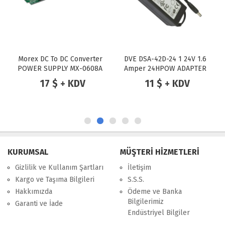
Morex DC To DC Converter
DVE DSA-42D-24 1 24V 1.6
POWER SUPPLY MX-0608A
Amper 24HPOW ADAPTER
80W 12V DC MINI-ITX ATX
17 $ + KDV
11 $ + KDV
(DC Jack)
KURUMSAL
MÜŞTERİ HİZMETLERİ
Gizlilik ve Kullanım Şartları
İletişim
Kargo ve Taşıma Bilgileri
S.S.S.
Hakkımızda
Ödeme ve Banka
Bilgilerimiz
Garanti ve İade
Endüstriyel Bilgiler