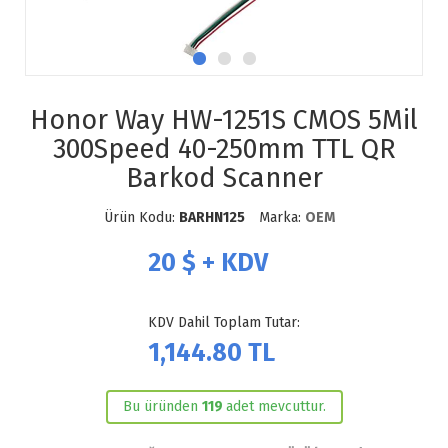
Honor Way HW-1251S CMOS 5Mil
300Speed 40-250mm TTL QR
Barkod Scanner
Ürün Kodu:
BARHN125
Marka:
OEM
20
$ + KDV
KDV Dahil Toplam Tutar:
1,144.80
TL
Bu üründen
119
adet mevcuttur.