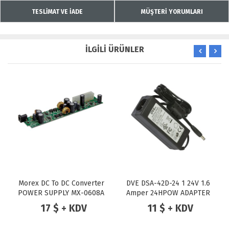
TESLİMAT VE İADE
MÜŞTERİ YORUMLARI
İLGİLİ ÜRÜNLER
Morex DC To DC Converter
DVE DSA-42D-24 1 24V 1.6
POWER SUPPLY MX-0608A
Amper 24HPOW ADAPTER
80W 12V DC MINI-ITX ATX
17 $ + KDV
11 $ + KDV
(DC Jack)