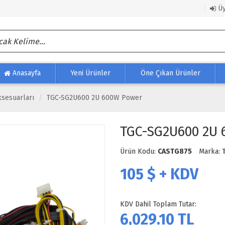
Üy
Anasayfa
Yeni Ürünler
Öne Çıkan Ürünler
sesuarları
TGC-SG2U600 2U 600W Power
TGC-SG2U600 2U 
Ürün Kodu:
CASTG875
Marka:
105
$ + KDV
KDV Dahil Toplam Tutar:
6,029.10
TL