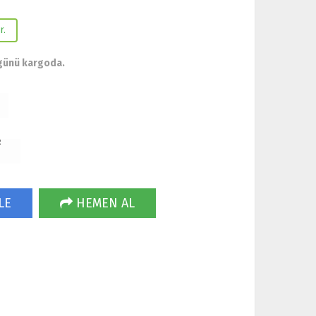
r.
günü kargoda.
R
LE
HEMEN AL