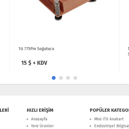
TGC-1U-AM5-P120 AMD AM5 Soket 1U Pasif
Soğutucu 120W
45 $ + KDV
LERİ
HIZLI ERİŞİM
POPÜLER KATEGO
Anasayfa
Mini ITX Anakart
Yeni Ürünler
Endüstriyel Bilgisa