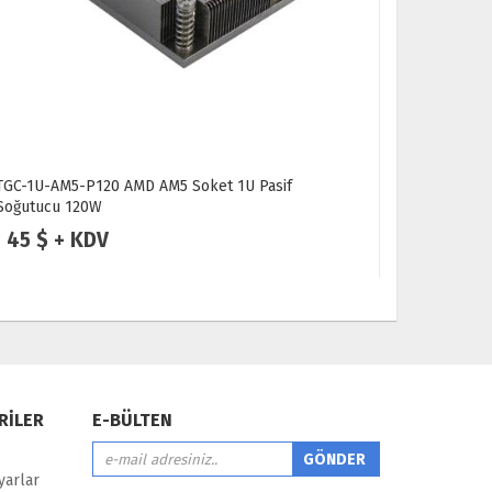
TGC-LGA1700-1D 1U 1700 Aktif FAN
T
v
35 $ + KDV
RİLER
E-BÜLTEN
yarlar