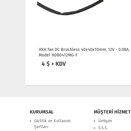
x10mm, 12V - 0.08A,
1U 775Pin Soğutucu
15 $ + KDV
KURUMSAL
MÜŞTERİ HİZMET
Gizlilik ve Kullanım
İletişim
Şartları
S.S.S.