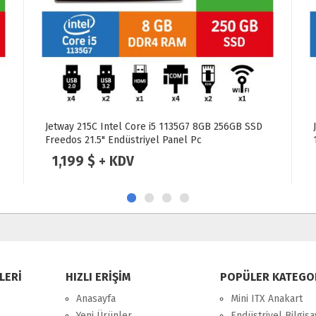
Jetway 170GR-HD6412 8GB 256GB SSD Freedos
17" Endüstriyel Panel Pc
879 $ + KDV
LERİ
HIZLI ERİŞİM
POPÜLER KATEGO
Anasayfa
Mini ITX Anakart
Yeni Ürünler
Endüstriyel Bilgisa