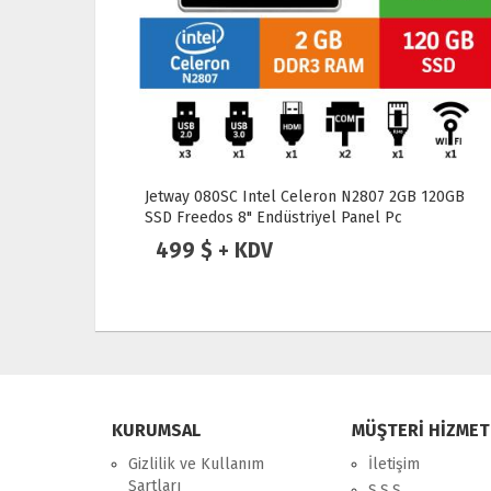
B 120GB
Jetway 215C Intel Core i5 1135G7 8GB 256GB SSD
Freedos 21.5" Endüstriyel Panel Pc
1,199 $ + KDV
KURUMSAL
MÜŞTERİ HİZMET
Gizlilik ve Kullanım
İletişim
Şartları
S.S.S.