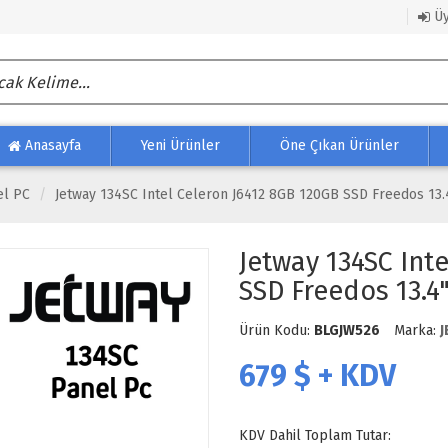
Üy
Anasayfa
Yeni Ürünler
Öne Çıkan Ürünler
el PC
Jetway 134SC Intel Celeron J6412 8GB 120GB SSD Freedos 13.4
Jetway 134SC Int
SSD Freedos 13.4
Ürün Kodu:
BLGJW526
Marka:
J
679
$ + KDV
KDV Dahil Toplam Tutar: