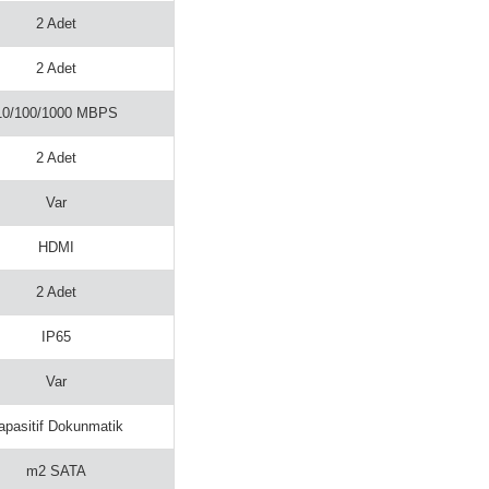
2 Adet
2 Adet
10/100/1000 MBPS
2 Adet
Var
HDMI
2 Adet
IP65
Var
apasitif Dokunmatik
m2 SATA