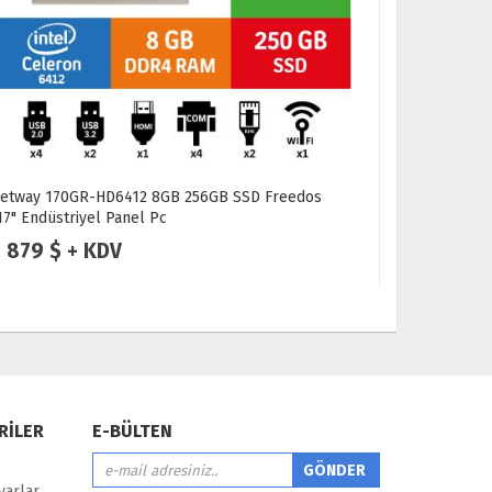
Jetway 101SC Intel Celeron J6412 8GB 250GB SSD
Ninova NV
Freedos 10.1" Endüstriyel Panel Pc
Android/Lin
799 $ + KDV
395 $ 
RİLER
E-BÜLTEN
yarlar