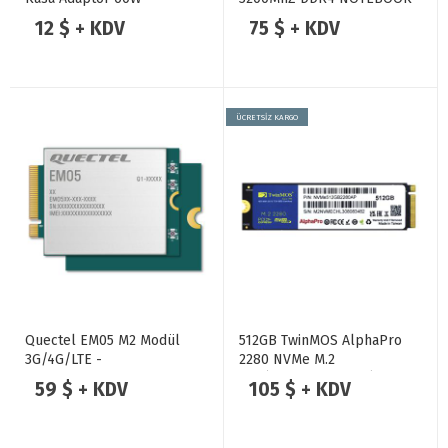
RAM
12 $ + KDV
75 $ + KDV
ÜCRETSİZ KARGO
Quectel EM05 M2 Modül
512GB TwinMOS AlphaPro
3G/4G/LTE -
2280 NVMe M.2
GSM/GPRS/EDGE + WIFI
SSD(3600/3250Mb/s)
59 $ + KDV
105 $ + KDV
ANTEN