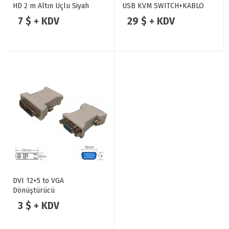
HD 2 m Altın Uçlu Siyah
USB KVM SWITCH+KABLO
HDMI Kablo
7 $ + KDV
29 $ + KDV
DVI 12+5 to VGA
Dönüştürücü
3 $ + KDV