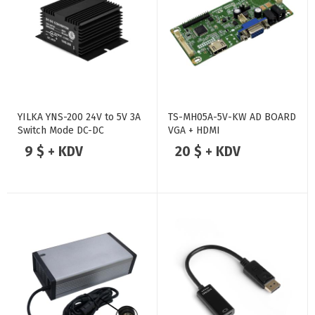
YILKA YNS-200 24V to 5V 3A
TS-MH05A-5V-KW AD BOARD
Switch Mode DC-DC
VGA + HDMI
Konvertör Voltaj Düşürücü
9 $ + KDV
20 $ + KDV
Regülatör (Buck)