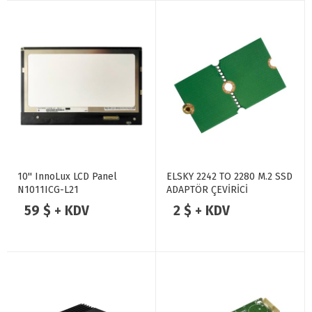
10'' InnoLux LCD Panel
ELSKY 2242 TO 2280 M.2 SSD
N1011ICG-L21
ADAPTÖR ÇEVİRİCİ
59 $ + KDV
2 $ + KDV