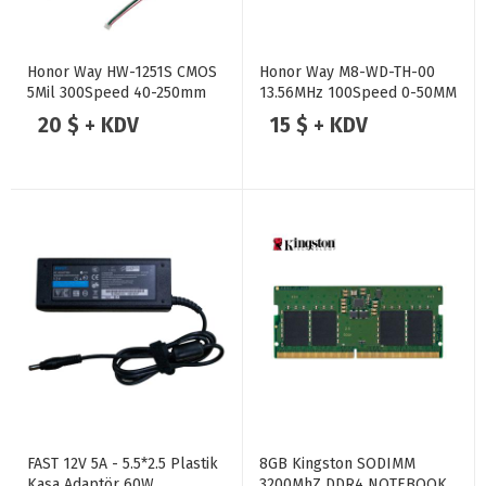
Honor Way HW-1251S CMOS
Honor Way M8-WD-TH-00
5Mil 300Speed 40-250mm
13.56MHz 100Speed 0-50MM
TTL QR Barkod Scanner
TTL RFID Board
20 $ + KDV
15 $ + KDV
FAST 12V 5A - 5.5*2.5 Plastik
8GB Kingston SODIMM
Kasa Adaptör 60W
3200MhZ DDR4 NOTEBOOK