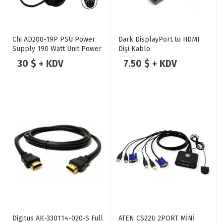
Chi AD200-19P PSU Power
Dark DisplayPort to HDMI
Supply 190 Watt Unit Power
Dişi Kablo
Supply AC Adapter 4-Pin
30 $ + KDV
7.50 $ + KDV
19V 10A-
Digitus AK-330114-020-S Full
ATEN CS22U 2PORT MİNİ