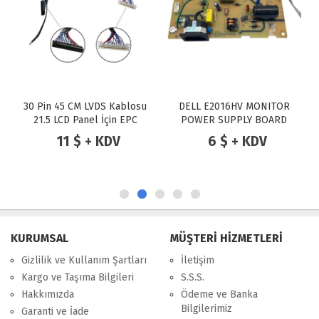
30 Pin 45 CM LVDS Kablosu
DELL E2016HV MONITOR
21.5 LCD Panel İçin EPC
POWER SUPPLY BOARD
491A01301400H06
11 $ + KDV
6 $ + KDV
790JJ1400702R01
KURUMSAL
MÜŞTERİ HİZMETLERİ
Gizlilik ve Kullanım Şartları
İletişim
Kargo ve Taşıma Bilgileri
S.S.S.
Hakkımızda
Ödeme ve Banka
Bilgilerimiz
Garanti ve İade