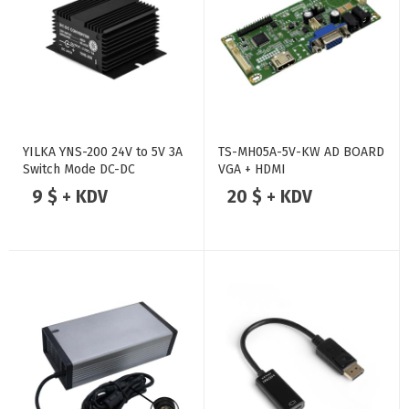
YILKA YNS-200 24V to 5V 3A
TS-MH05A-5V-KW AD BOARD
Switch Mode DC-DC
VGA + HDMI
Konvertör Voltaj Düşürücü
9 $ + KDV
20 $ + KDV
Regülatör (Buck)