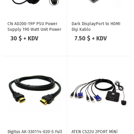
Chi AD200-19P PSU Power
Dark DisplayPort to HDMI
Supply 190 Watt Unit Power
Dişi Kablo
Supply AC Adapter 4-Pin
30 $ + KDV
7.50 $ + KDV
19V 10A-
Digitus AK-330114-020-S Full
ATEN CS22U 2PORT MİNİ