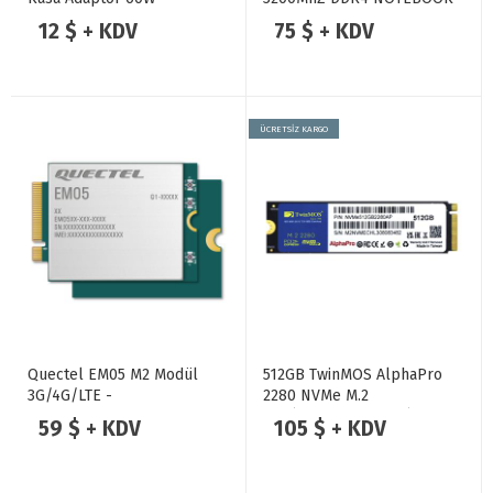
RAM
12 $ + KDV
75 $ + KDV
ÜCRETSİZ KARGO
Quectel EM05 M2 Modül
512GB TwinMOS AlphaPro
3G/4G/LTE -
2280 NVMe M.2
GSM/GPRS/EDGE + WIFI
SSD(3600/3250Mb/s)
59 $ + KDV
105 $ + KDV
ANTEN