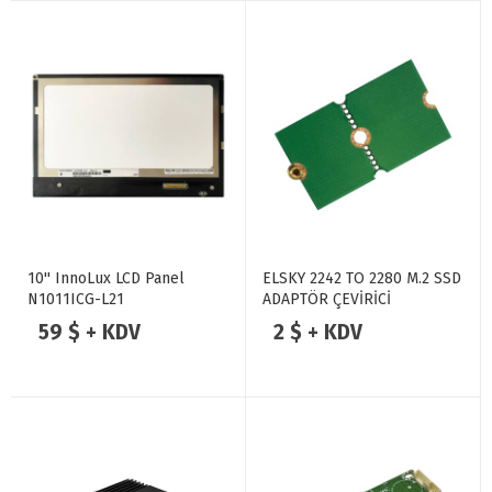
10'' InnoLux LCD Panel
ELSKY 2242 TO 2280 M.2 SSD
N1011ICG-L21
ADAPTÖR ÇEVİRİCİ
59 $ + KDV
2 $ + KDV