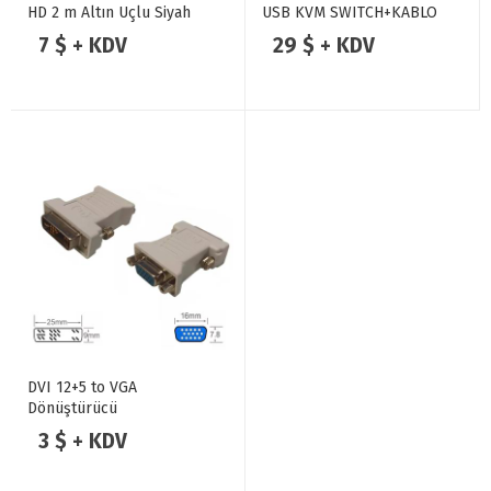
HD 2 m Altın Uçlu Siyah
USB KVM SWITCH+KABLO
HDMI Kablo
7 $ + KDV
29 $ + KDV
DVI 12+5 to VGA
Dönüştürücü
3 $ + KDV