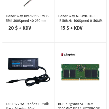
Honor Way HW-1251S CMOS
Honor Way M8-WD-TH-00
5Mil 300Speed 40-250mm
13.56MHz 100Speed 0-50MM
TTL QR Barkod Scanner
TTL RFID Board
20 $ + KDV
15 $ + KDV
FAST 12V 5A - 5.5*2.5 Plastik
8GB Kingston SODIMM
Kasa Adaptör 60W
3200MhZ DDR4 NOTEBOOK