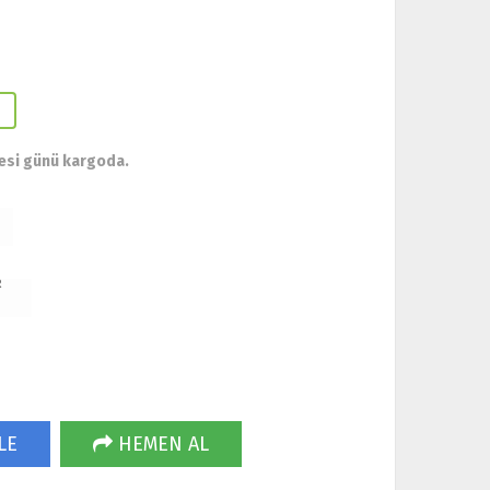
esi günü kargoda.
R
LE
HEMEN AL