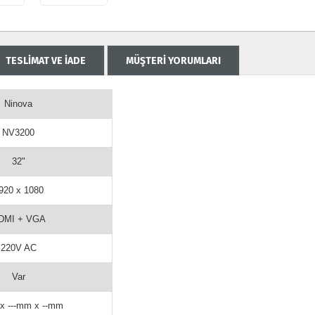
TESLİMAT VE İADE
MÜŞTERİ YORUMLARI
Ninova
NV3200
32"
920 x 1080
DMI + VGA
220V AC
Var
 x ---mm x --mm