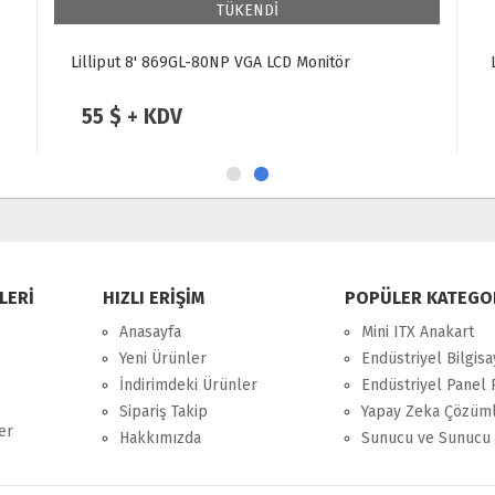
Lilliput 7" UM-70 USB Dokunmatik LCD
69 $ + KDV
LERİ
HIZLI ERİŞİM
POPÜLER KATEGO
Anasayfa
Mini ITX Anakart
Yeni Ürünler
Endüstriyel Bilgisa
İndirimdeki Ürünler
Endüstriyel Panel 
Sipariş Takip
Yapay Zeka Çözüml
er
Hakkımızda
Sunucu ve Sunucu 