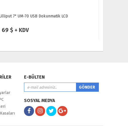
Lilliput 7" UM-70 USB LCD Monitör
Ninova 13.
59 $ + KDV
129 $ 
RİLER
E-BÜLTEN
yarlar
PC
SOSYAL MEDYA
eri
Kasaları