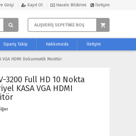
e Girişi
Kayıt Ol
Havale Bildirimi
İletişim
ALIŞVERİŞ SEPETİNİZ BOŞ
Sipariş Takip
Hakkımızda
İletişim
ASA VGA HDMI Dokunmatik Monitör
V-3200 Full HD 10 Nokta
riyel KASA VGA HDMI
itör
iğer