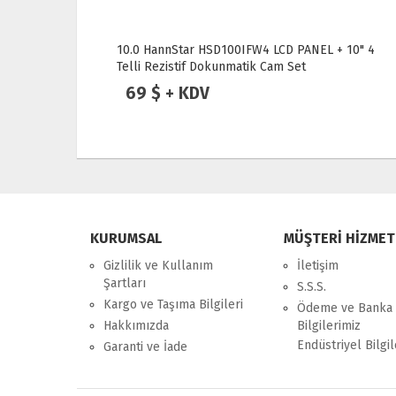
TÜKENDİ
+ 10" 4
Lilliput 8' 869GL-80NP VGA LCD Monitör
55 $ + KDV
KURUMSAL
MÜŞTERİ HİZMET
Gizlilik ve Kullanım
İletişim
Şartları
S.S.S.
Kargo ve Taşıma Bilgileri
Ödeme ve Banka
Hakkımızda
Bilgilerimiz
Endüstriyel Bilgil
Garanti ve İade