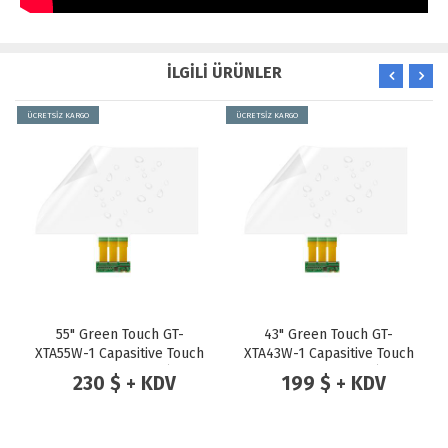
İLGİLİ ÜRÜNLER
ÜCRETSİZ KARGO
ÜCRETSİZ KARGO
55" Green Touch GT-
43" Green Touch GT-
XTA55W-1 Capasitive Touch
XTA43W-1 Capasitive Touch
Foil With Side Tail ( 20
Foil With Side Tail ( 20
230 $ + KDV
199 $ + KDV
Touch Points ) Dokunmatik
Touch Points ) Dokunmatik
Folyo
Folyo