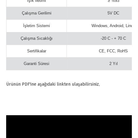
Işık İletimi
≥ %93
Çalışma Gerilimi
5V DC
İşletim Sistemi
Windows, Android, Linux
Çalışma Sıcaklığı
-20 C - + 70 C
Sertifikalar
CE, FCC, RoHS
Garanti Süresi
2 Yıl
Ürünün PDF'ine aşağıdaki linkten ulaşabilirsiniz,