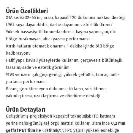
Ürün Özellikleri
XTA serisi 32–65 inç arası, kapasitif 20 dokunma noktası desteği
IP67 suya dayanıklılık, darbe dayanımı ve kirlilik direnci
Yüksek hassasiyetli konumlandırma, kayma yapmayan, ölü
bölge bırakmayan, akıcı yazma performansı
Kırık hatların otomatik onarımı, 1 dakika içinde ölü bölge
kalibrasyonu
Hafif yapı, kavisli yüzeylerde kullanım, çerçevesiz bütünleşik
tasarım, sade ve estetik görünüm
%93 ve üzeri ışık geçirgenliği, yüksek şeffaflık, tam açı anti-
parlama performansı
Basınç gerektirmeyen dokunma; tıklama, sürükleme,
yakınlaştırma, uzaklaştırma ve döndürme desteği
Ürün Detayları
Geliştirilmiş projeksiyon kapasitif teknolojisi; ITO katmanı
yerine nano-gümüş tel örgü matrisi kullanır. Ultra ince
0,2 mm
şeffaf PET film
ile üretilmiştir. FPC yapısı yüksek esnekliğe