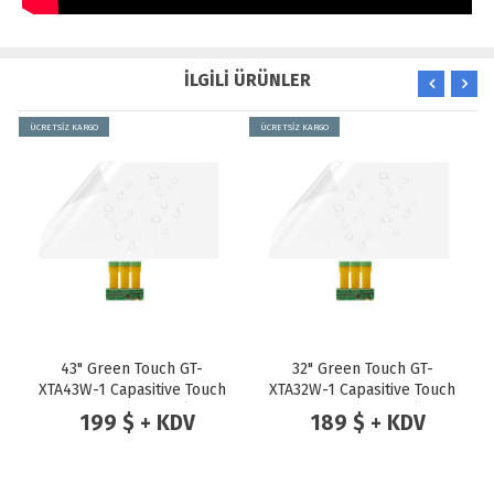
İLGİLİ ÜRÜNLER
ÜCRETSİZ KARGO
ÜCRETSİZ KARGO
43" Green Touch GT-
32" Green Touch GT-
XTA43W-1 Capasitive Touch
XTA32W-1 Capasitive Touch
Foil With Side Tail ( 20
Foil With Side Tail ( 20
199 $ + KDV
189 $ + KDV
Touch Points ) Dokunmatik
Touch Points ) Dokunmatik
Folyo
Folyo