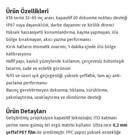
Ürün Özellikleri
XTA serisi 32–65 inç arası, kapasitif 20 dokunma noktası desteği
IP67 suya dayanıklılık, darbe dayanımı ve kirlilik direnci
Yüksek hassasiyetli konumlandırma, kayma yapmayan, ölü
bölge bırakmayan, akıcı yazma performansı
Kırık hatların otomatik onarımı, 1 dakika içinde ölü bölge
kalibrasyonu
Hafif yapı, kavisli yüzeylerde kullanım, çerçevesiz bütünleşik
tasarım, sade ve estetik görünüm
%93 ve üzeri ışık geçirgenliği, yüksek şeffaflık, tam açı anti-
parlama performansı
Basınç gerektirmeyen dokunma; tıklama, sürükleme,
yakınlaştırma, uzaklaştırma ve döndürme desteği
Ürün Detayları
Geliştirilmiş projeksiyon kapasitif teknolojisi; ITO katmanı
yerine nano-gümüş tel örgü matrisi kullanır. Ultra ince
0,2 mm
şeffaf PET film
ile üretilmiştir. FPC yapısı yüksek esnekliğe