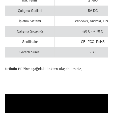
Işık İletimi
≥ %93
Çalışma Gerilimi
5V DC
İşletim Sistemi
Windows, Android, Linux
Çalışma Sıcaklığı
-20 C - + 70 C
Sertifikalar
CE, FCC, RoHS
Garanti Süresi
2 Yıl
Ürünün PDF'ine aşağıdaki linkten ulaşabilirsiniz,