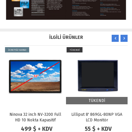
İLGİLİ ÜRÜNLER
ÜCRETSİZ KARGO
TÜKENDİ
TÜKENDİ
Ninova 32 inch NV-3200 Full
Lilliput 8' 869GL-80NP VGA
HD 10 Nokta Kapasitif
LCD Monitör
Endüstriyel KASA VGA HDMI
499 $ + KDV
55 $ + KDV
Dokunmatik Monitör