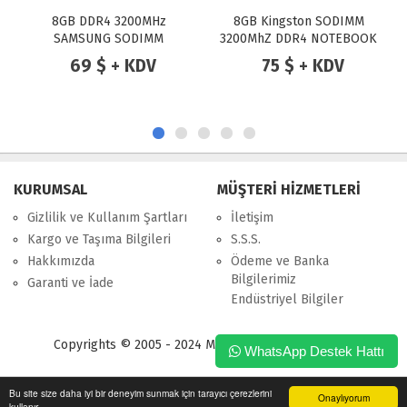
8GB DDR4 3200MHz
8GB Kingston SODIMM
SAMSUNG SODIMM
3200MhZ DDR4 NOTEBOOK
RAM
69 $ + KDV
75 $ + KDV
KURUMSAL
MÜŞTERİ HİZMETLERİ
Gizlilik ve Kullanım Şartları
İletişim
Kargo ve Taşıma Bilgileri
S.S.S.
Hakkımızda
Ödeme ve Banka
Bilgilerimiz
Garanti ve İade
Endüstriyel Bilgiler
Copyrights © 2005 - 2024 Merpa Bilgi İşlem Ltd. Şti.
WhatsApp Destek Hattı
Bu site size daha iyi bir deneyim sunmak için tarayıcı çerezlerini
Onaylıyorum
kullanır.