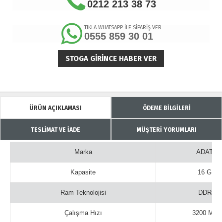
0212 213 38 73
TIKLA WHATSAPP İLE SİPARİŞ VER
0555 859 30 01
STOGA GIRINCE HABER VER
ÜRÜN AÇIKLAMASI
ÖDEME BİLGİLERİ
TESLİMAT VE İADE
MÜŞTERİ YORUMLARI
Marka
ADATA
Kapasite
16 GB
Ram Teknolojisi
DDR4
Çalışma Hızı
3200 MHz