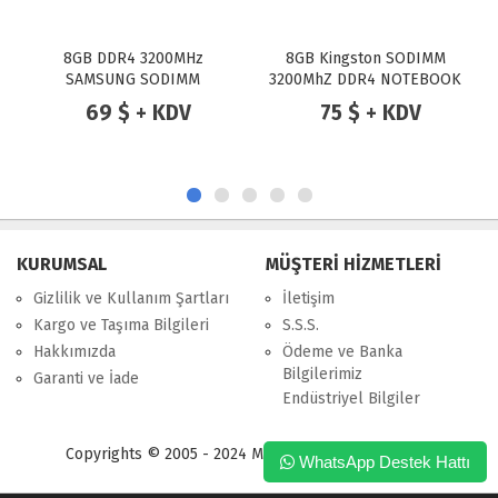
8GB DDR4 3200MHz
8GB Kingston SODIMM
4GB ELS
SAMSUNG SODIMM
3200MhZ DDR4 NOTEBOOK
MHz
RAM
No
69 $ + KDV
75 $ + KDV
1
KURUMSAL
MÜŞTERİ HİZMETLERİ
Gizlilik ve Kullanım Şartları
İletişim
Kargo ve Taşıma Bilgileri
S.S.S.
Hakkımızda
Ödeme ve Banka
Bilgilerimiz
Garanti ve İade
Endüstriyel Bilgiler
Copyrights © 2005 - 2024 Merpa Bilgi İşlem Ltd. Şti.
WhatsApp Destek Hattı