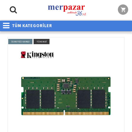
TÜM KATEGORİLER
ÜCRETSİZ KARGO
TÜKENDİ