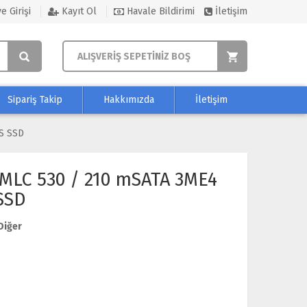
e Girişi
Kayıt Ol
Havale Bildirimi
İletişim
ALIŞVERİŞ SEPETİNİZ BOŞ
Sipariş Takip
Hakkımızda
İletişim
/s SSD
MLC 530 / 210 mSATA 3ME4
 SSD
Diğer