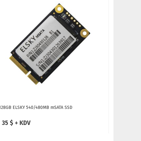
128GB ELSKY 540/480MB mSATA SSD
256GB Patr
Disk
35 $ + KDV
47 $ +