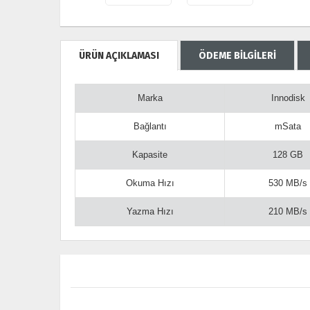
ÜRÜN AÇIKLAMASI
ÖDEME BİLGİLERİ
Marka
Innodisk
Bağlantı
mSata
Kapasite
128 GB
Okuma Hızı
530 MB/s
Yazma Hızı
210 MB/s