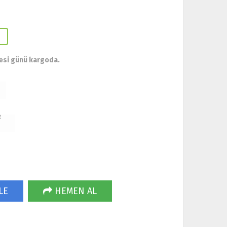
esi günü kargoda.
R
LE
HEMEN AL