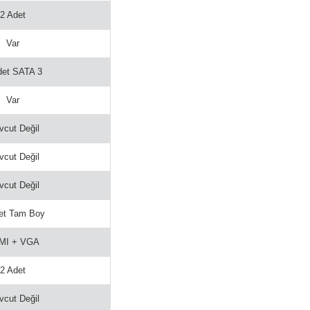
2 Adet
Var
det SATA 3
Var
cut Değil
cut Değil
cut Değil
et Tam Boy
MI + VGA
2 Adet
cut Değil