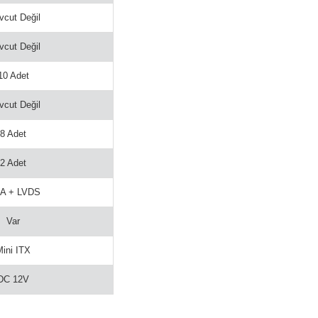
cut Değil
cut Değil
10 Adet
cut Değil
8 Adet
2 Adet
A + LVDS
Var
Mini ITX
DC 12V