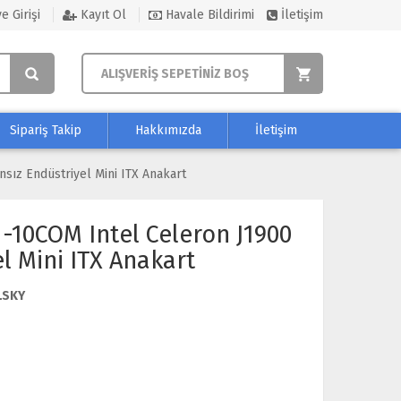
e Girişi
Kayıt Ol
Havale Bildirimi
İletişim
ALIŞVERİŞ SEPETİNİZ BOŞ
Sipariş Takip
Hakkımızda
İletişim
sız Endüstriyel Mini ITX Anakart
-10COM Intel Celeron J1900
l Mini ITX Anakart
LSKY