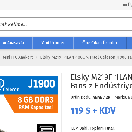
Üy
Anasayfa
Yeni Ürünler
Öne Çıkan Ürünler
Mini ITX Anakart
Elsky M219F-1LAN-10COM Intel Celeron J1900 Fan
Elsky M219F-1LAN
Fansız Endüstriye
Ürün Kodu:
ANAEL129
Marka:
E
119
$ + KDV
KDV Dahil Toplam Tutar: