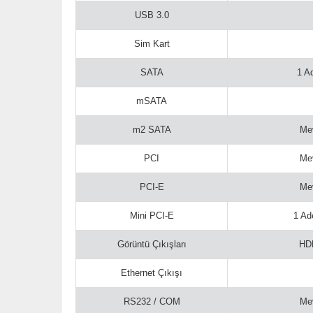
USB 3.0
Sim Kart
SATA
1 A
mSATA
m2 SATA
Mev
PCI
Mev
PCI-E
Mev
Mini PCI-E
1 Ad
Görüntü Çıkışları
HD
Ethernet Çıkışı
RS232 / COM
Mev