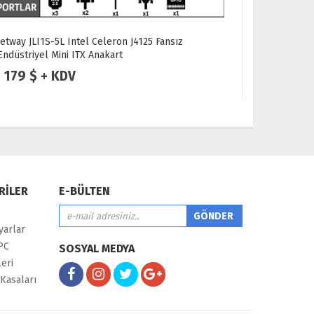
Jetway JLI1S-5L Intel Celeron J4125 Fansız
Jetway NF9
Endüstriyel Mini ITX Anakart
Endüstriyel
179 $ + KDV
239 $ 
RİLER
E-BÜLTEN
yarlar
PC
SOSYAL MEDYA
eri
Kasaları