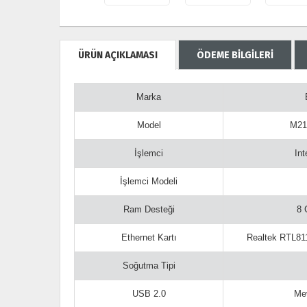
ÜRÜN AÇIKLAMASI
ÖDEME BİLGİLERİ
Marka
Model
M21
İşlemci
Int
İşlemci Modeli
Ram Desteği
8 
Ethernet Kartı
Realtek RTL811
Soğutma Tipi
USB 2.0
Mev