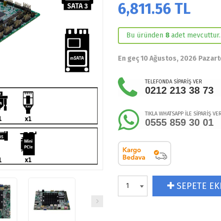
6,811.56
TL
Bu üründen
8
adet mevcuttur.
En geç 10 Ağustos, 2026 Pazart
TELEFONDA SİPARİŞ VER
0212 213 38 73
TIKLA WHATSAPP İLE SİPARİŞ VE
0555 859 30 01
SEPETE EK