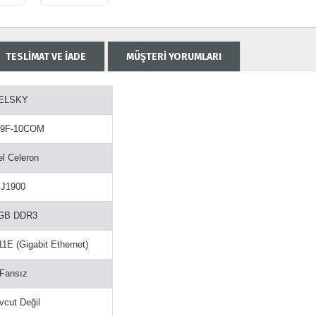
TESLİMAT VE İADE
MÜŞTERİ YORUMLARI
ELSKY
9F-10COM
el Celeron
J1900
GB DDR3
1E (Gigabit Ethernet)
Fansız
cut Değil