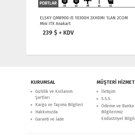
ni ITX
ELSKY QM8900-i5 10300H 2XHDMI 1LAN 2COM
Mini ITX Anakart
239 $ + KDV
KURUMSAL
MÜŞTERİ HİZMET
Gizlilik ve Kullanım
İletişim
Şartları
S.S.S.
Kargo ve Taşıma Bilgileri
Ödeme ve Banka
Hakkımızda
Bilgilerimiz
Endüstriyel Bilgil
Garanti ve İade