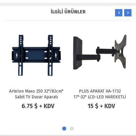
İLGİLİ ÜRÜNLER
TÜKENDİ
TÜKENDİ
2"/82cm"
PLUS APARAT HA-1732
Digitus DA-90303-1 8-3
aratı
17"-32" LCD-LED HAREKETLİ
Monitör Askı Aparatı
ASKI
KDV
15 $ + KDV
8 $ + KDV