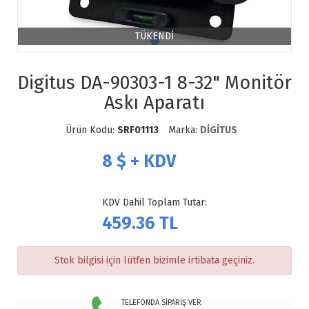
TÜKENDİ
Digitus DA-90303-1 8-32" Monitör
Askı Aparatı
Ürün Kodu:
SRF01113
Marka:
DİGİTUS
8
$ + KDV
KDV Dahil Toplam Tutar:
459.36
TL
Stok bilgisi için lütfen bizimle irtibata geçiniz.
TELEFONDA SİPARİŞ VER