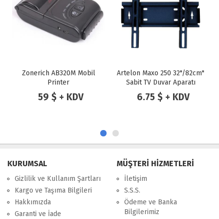
Artelon Maxo 250 32"/82cm"
PLUS APARAT HA-1732
Sabit TV Duvar Aparatı
17"-32" LCD-LED HAREKETLİ
ASKI
6.75 $ + KDV
15 $ + KDV
KURUMSAL
MÜŞTERİ HİZMETLERİ
Gizlilik ve Kullanım Şartları
İletişim
Kargo ve Taşıma Bilgileri
S.S.S.
Hakkımızda
Ödeme ve Banka
Bilgilerimiz
Garanti ve İade