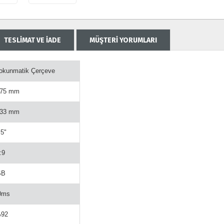
TESLİMAT VE İADE
MÜŞTERİ YORUMLARI
Dokunmatik Çerçeve
275 mm
233 mm
.5"
:9
SB
0ms
%92