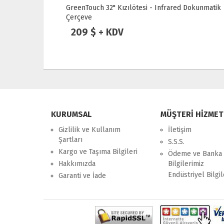
Dokunmatik
GreenTouch 55" Kızılötesi - Infrared Dokunmatik
Çerçeve
259 $ + KDV
KURUMSAL
MÜŞTERİ HİZMET
Gizlilik ve Kullanım
İletişim
Şartları
S.S.S.
Kargo ve Taşıma Bilgileri
Ödeme ve Banka
Hakkımızda
Bilgilerimiz
Endüstriyel Bilgil
Garanti ve İade