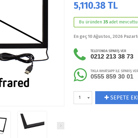
5,110.38
TL
Bu üründen
35
adet mevcuttur
En geç 10 Ağustos, 2026 Pazart
TELEFONDA SİPARİŞ VER
0212 213 38 73
TIKLA WHATSAPP İLE SİPARİŞ VE
0555 859 30 01
SEPETE EK