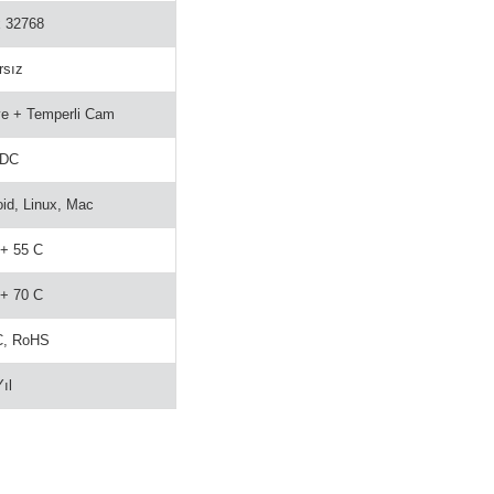
x 32768
rsız
e + Temperli Cam
 DC
id, Linux, Mac
 + 55 C
 + 70 C
C, RoHS
Yıl