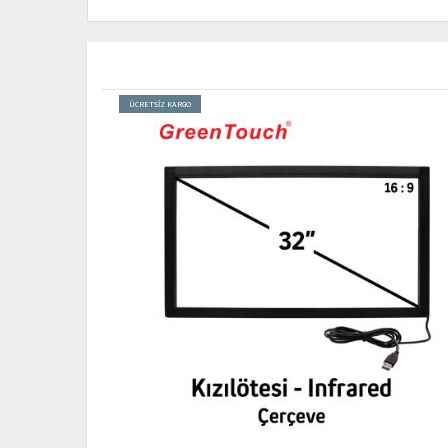
ÜCRETSİZ KARGO
İNDİRİM