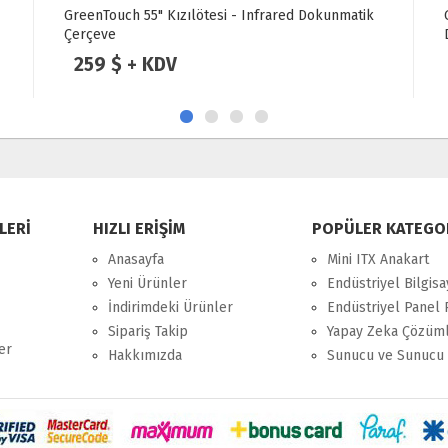
GreenTouch 21.5" Kızılötesi - Infrared
Dokunmatik Çerçeve
99 $ + KDV
LERİ
HIZLI ERİŞİM
POPÜLER KATEGO
Anasayfa
Mini ITX Anakart
Yeni Ürünler
Endüstriyel Bilgisa
İndirimdeki Ürünler
Endüstriyel Panel 
Sipariş Takip
Yapay Zeka Çözüml
er
Hakkımızda
Sunucu ve Sunucu 