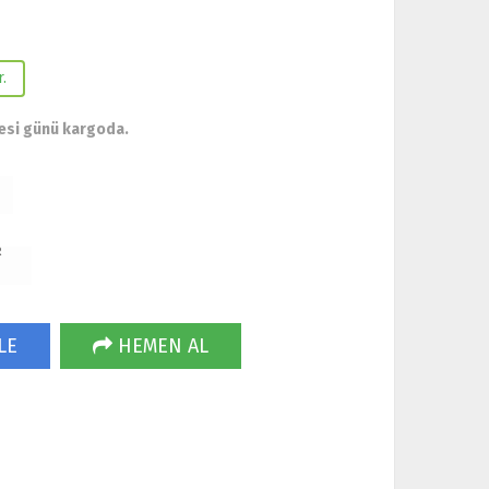
.
esi günü kargoda.
R
LE
HEMEN AL