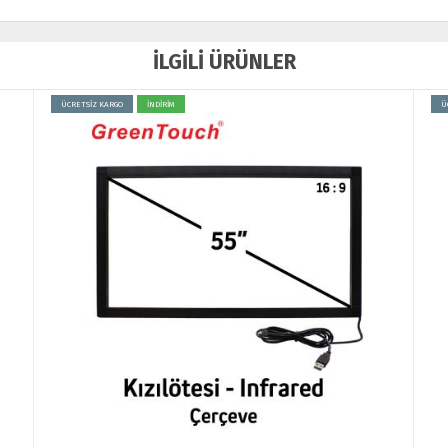
İLGİLİ ÜRÜNLER
ÜCRETSİZ KARGO
Ü