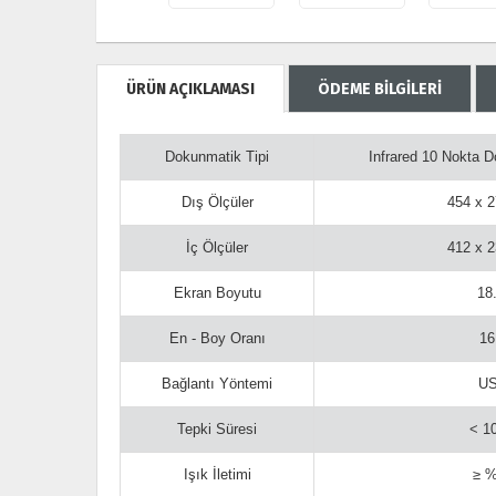
ÜRÜN AÇIKLAMASI
ÖDEME BİLGİLERİ
Dokunmatik Tipi
Infrared 10 Nokta 
Dış Ölçüler
454 x 
İç Ölçüler
412 x 
Ekran Boyutu
18
En - Boy Oranı
16
Bağlantı Yöntemi
U
Tepki Süresi
< 1
Işık İletimi
≥ 