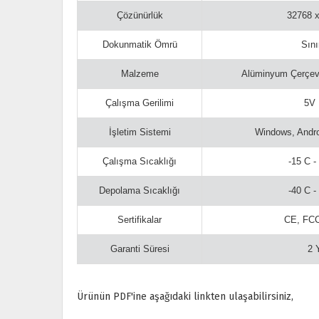
Çözünürlük
32768 
Dokunmatik Ömrü
Sını
Malzeme
Alüminyum Çerçev
Çalışma Gerilimi
5V
İşletim Sistemi
Windows, Andro
Çalışma Sıcaklığı
-15 C -
Depolama Sıcaklığı
-40 C -
Sertifikalar
CE, FC
Garanti Süresi
2 
Ürünün PDF'ine aşağıdaki linkten ulaşabilirsiniz,