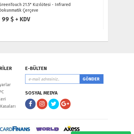
GreenTouch 43" Kızılötesi - Infrared Dokunmatik
GreenTouch
Çerçeve
Çerçeve
225 $ + KDV
89 $ +
RİLER
E-BÜLTEN
yarlar
PC
SOSYAL MEDYA
eri
Kasaları