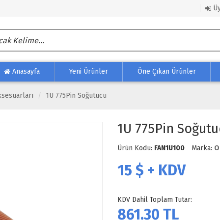
Üy
Anasayfa
Yeni Ürünler
Öne Çıkan Ürünler
sesuarları
1U 775Pin Soğutucu
1U 775Pin Soğutu
Ürün Kodu:
FAN1U100
Marka:
O
15
$ + KDV
KDV Dahil Toplam Tutar:
861.30
TL