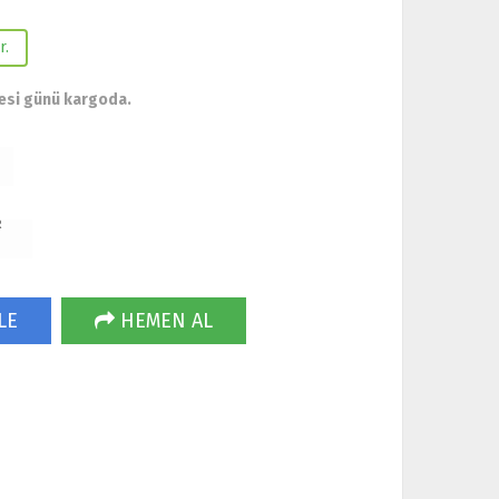
r.
esi günü kargoda.
R
LE
HEMEN AL