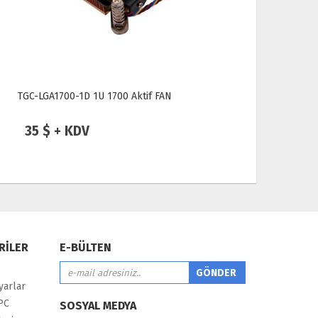
TGC-LGA1700-1D 1U 1700 Aktif FAN
TGC-03A-2
ve 44650
35 $ + KDV
33 $ +
RİLER
E-BÜLTEN
yarlar
PC
SOSYAL MEDYA