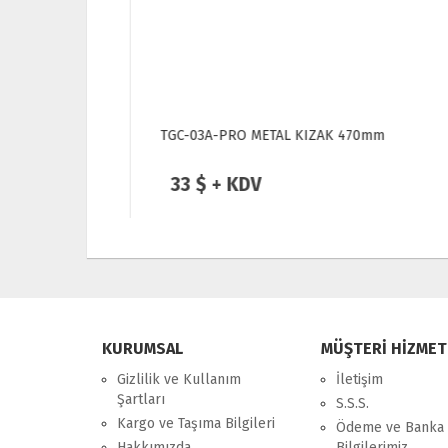
V - 0.08A,
TGC-03A-PRO METAL KIZAK 470mm
33 $ + KDV
KURUMSAL
MÜŞTERİ HİZMET
Gizlilik ve Kullanım
İletişim
Şartları
S.S.S.
Kargo ve Taşıma Bilgileri
Ödeme ve Banka
Hakkımızda
Bilgilerimiz