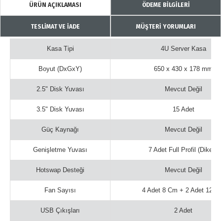
ÜRÜN AÇIKLAMASI
ÖDEME BİLGİLERİ
TESLİMAT VE İADE
MÜŞTERİ YORUMLARI
Kasa Tipi
4U Server Kasa
Boyut (DxGxY)
650 x 430 x 178 mm
2.5" Disk Yuvası
Mevcut Değil
3.5" Disk Yuvası
15 Adet
Güç Kaynağı
Mevcut Değil
Genişletme Yuvası
7 Adet Full Profil (Dikey)
Hotswap Desteği
Mevcut Değil
Fan Sayısı
4 Adet 8 Cm + 2 Adet 12 
USB Çıkışları
2 Adet