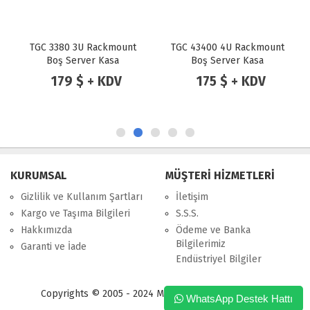
ount
TGC 43400 4U Rackmount
TGC 34650 3U Rackmount
Boş Server Kasa
Boş Server Kasa
V
175 $ + KDV
189 $ + KDV
KURUMSAL
MÜŞTERİ HİZMETLERİ
Gizlilik ve Kullanım Şartları
İletişim
Kargo ve Taşıma Bilgileri
S.S.S.
Hakkımızda
Ödeme ve Banka
Bilgilerimiz
Garanti ve İade
Endüstriyel Bilgiler
Copyrights © 2005 - 2024 Merpa Bilgi İşlem Ltd. Şti.
WhatsApp Destek Hattı