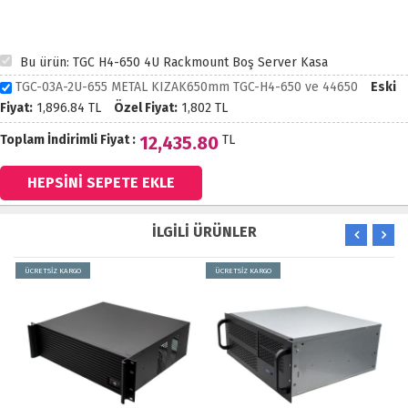
Bu ürün: TGC H4-650 4U Rackmount Boş Server Kasa
TGC-03A-2U-655 METAL KIZAK650mm TGC-H4-650 ve 44650
Eski
Fiyat:
1,896.84
TL
Özel Fiyat:
1,802
TL
Toplam İndirimli Fiyat :
12,435.80
TL
İLGİLİ ÜRÜNLER
ÜCRETSİZ KARGO
ÜCRETSİZ KARGO