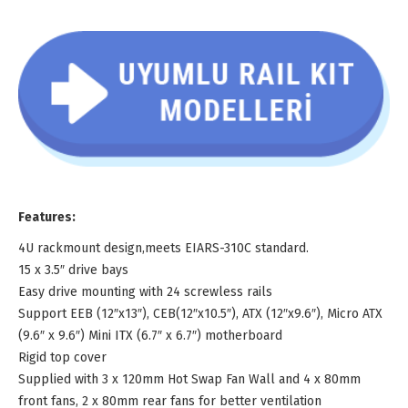
Features:
4U rackmount design,meets EIARS-310C standard.
15 x 3.5″ drive bays
Easy drive mounting with 24 screwless rails
Support EEB (12″x13″), CEB(12″x10.5″), ATX (12″x9.6″), Micro ATX
(9.6″ x 9.6″) Mini ITX (6.7″ x 6.7″) motherboard
Rigid top cover
Supplied with 3 x 120mm Hot Swap Fan Wall and 4 x 80mm
front fans, 2 x 80mm rear fans for better ventilation