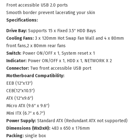
Front accessible USB 2.0 ports
Smooth border prevent lacerating your skin
Specifications:
Drive Bay:
Supports 15 x Fixed 3.5″ HDD Bays
Cooling Fans:
3 x 120mm Hot Swap Fan Wall and 4 x 80mm
front fans,2 x 80mm rear fans
Switch:
Power ON/OFF x 1, System reset x 1
Indicator:
Power ON/OFF x 1, HDD x 1, NETWORK X 2
Connector:
Two front accessible USB port
Motherboard Compatibility:
EEB (12″x13″)
CEB(12″x10.5″)
ATX (12″x9.6″)
Micro ATX (9.6″ x 9.6″)
Mini ITX (6.7″ x 6.7″)
Power Supply:
Standard ATX (Redundant ATX not supported)
Dimensions (WxDxH):
483 x 650 x 176mm
Packing:
single box