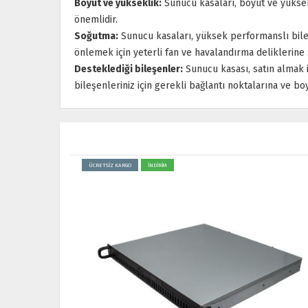
Boyut ve yükseklik:
Sunucu kasaları, boyut ve yüksek
önemlidir.
Soğutma:
Sunucu kasaları, yüksek performanslı bileş
önlemek için yeterli fan ve havalandırma deliklerine
Desteklediği bileşenler:
Sunucu kasası, satın almak i
bileşenleriniz için gerekli bağlantı noktalarına ve b
ÜCRETSİZ KARGO
İNDİRİM