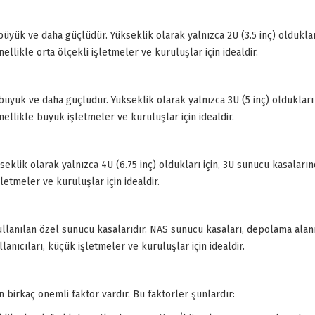
üyük ve daha güçlüdür. Yükseklik olarak yalnızca 2U (3.5 inç) oldukla
llikle orta ölçekli işletmeler ve kuruluşlar için idealdir.
üyük ve daha güçlüdür. Yükseklik olarak yalnızca 3U (5 inç) oldukları
ellikle büyük işletmeler ve kuruluşlar için idealdir.
seklik olarak yalnızca 4U (6.75 inç) oldukları için, 3U sunucu kasala
letmeler ve kuruluşlar için idealdir.
llanılan özel sunucu kasalarıdır. NAS sunucu kasaları, depolama alanı
lanıcıları, küçük işletmeler ve kuruluşlar için idealdir.
 birkaç önemli faktör vardır. Bu faktörler şunlardır: