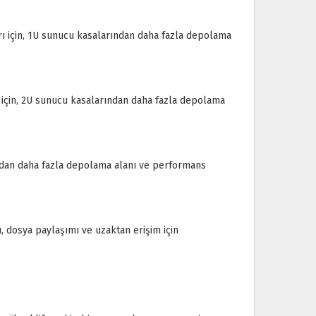
rı için, 1U sunucu kasalarından daha fazla depolama
 için, 2U sunucu kasalarından daha fazla depolama
rından daha fazla depolama alanı ve performans
, dosya paylaşımı ve uzaktan erişim için