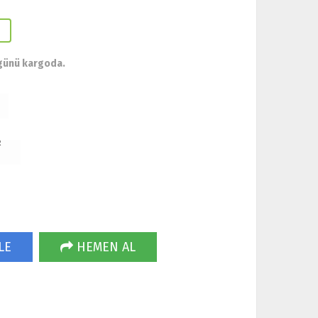
günü kargoda.
R
LE
HEMEN AL