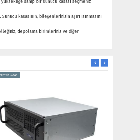
e yüksekliğe sahip bir sunucu kasası seçmeniz
Sunucu kasasının, bileşenlerinizin aşırı ısınmasını
lleğiniz, depolama birimleriniz ve diğer
CRETSİZ KARGO
ÜCRETSİZ KARGO