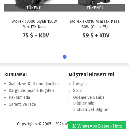
TÜKENDİ
TÜKENDİ
Morex T3500 Siyah 150W
Morex T-3010 Mini ITX Kasa
Mini ITX Kasa
60W (Caso-25)
75 $ + KDV
59 $ + KDV
KURUMSAL
MÜŞTERİ HİZMETLERİ
Gizlilik ve Kullanım Şartları
İletişim
Kargo ve Taşıma Bilgileri
S.S.S.
Hakkımızda
Ödeme ve Banka
Bilgilerimiz
Garanti ve İade
Endüstriyel Bilgiler
Copyrights © 2005 - 2024 Merpa Bilgi İşlem Ltd. Şti.
WhatsApp Destek Hattı