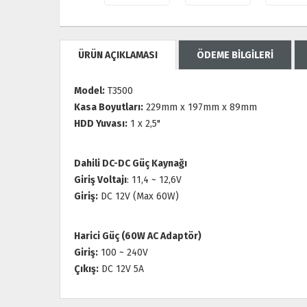
ÜRÜN AÇIKLAMASI
ÖDEME BİLGİLERİ
Model:
T3500
Kasa Boyutları:
229mm x 197mm x 89mm
HDD Yuvası:
1 x 2,5"
Dahili DC-DC Güç Kaynağı
Giriş Voltajı
: 11,4 ~ 12,6V
Giriş:
DC 12V (Max 60W)
Harici Güç (60W AC Adaptör)
Giriş:
100 ~ 240V
Çıkış:
DC 12V 5A