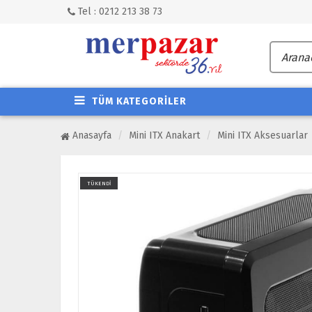
Tel : 0212 213 38 73
TÜM KATEGORİLER
Anasayfa
Mini ITX Anakart
Mini ITX Aksesuarlar
TÜKENDİ