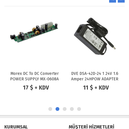
Morex DC To DC Converter
DVE DSA-42D-24 1 24V 1.6
POWER SUPPLY MX-0608A
Amper 24HPOW ADAPTER
80W 12V DC MINI-ITX ATX
17 $ + KDV
11 $ + KDV
(DC Jack)
KURUMSAL
MÜŞTERİ HİZMETLERİ